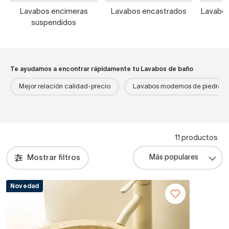
Lavabos encimeras
Lavabos encastrados
Lavabos
suspendidos
Te ayudamos a encontrar rápidamente tu Lavabos de baño
Mejor relación calidad-precio
Lavabos modernos de piedra
11 productos
Mostrar filtros
Novedad