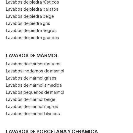
Lavabos de piedra rústicos
En
Decorabaño
tienes un amplio abanico de lavabos
Lavabos de piedra baratos
modernos para elegir, de forma rectangular, cuadrada o
Lavabos de piedra beige
incluso circular, encastrados en muebles de baño,
Lavabos de piedra gris
suspendidos o
apoyados sobre encimeras
. Estos dos
Lavabos de piedra negros
últimos son a la vez prácticos y bonitos, muy actuales, y
Lavabos de piedra grandes
ayudan a aprovechar el espacio en estancias estrechas o
pequeñas. Especialmente los lavabos suspendidos
LAVABOS DE MÁRMOL
generan una mayor sensación de espaciosidad, al no ir
Lavabos de mármol rústicos
apoyados en el suelo, lo que también permite limpiar
Lavabos modernos de mármol
cómodamente el suelo por debajo.
Lavabos de mármol grises
Quizás lo más sensato a la hora de comprar lavabos
Lavabos de mármol a medida
modernos sea alcanzar un balance adecuado entre
Lavabos pequeños de mármol
funcionalidad
y
estética
, que el producto que elijas sea
Lavabos de mármol beige
Lavabos de mármol negros
bello pero también práctico. Junto con la ducha o el WC,
Lavabos de mármol blancos
los lavabos son piezas muy utilizadas, varias veces al día
(excepto en las segundas residencias). De ahí que sea
necesario que estén fabricados con buenos materiales,
LAVABOS DE PORCELANA Y CERÁMICA