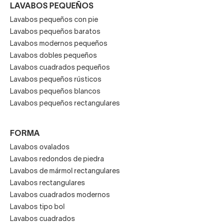
LAVABOS PEQUEÑOS
Materiales de los lavabos
Lavabos pequeños con pie
modernos
Lavabos pequeños baratos
Lavabos modernos pequeños
Tienes a tu disposición lavabos de corte moderno y actual
Lavabos dobles pequeños
de muy diversos materiales, desde el novedoso
Solid
Lavabos cuadrados pequeños
Surface (mezcla de cargas minerales y resinas)
, los de
Lavabos pequeños rústicos
carga mineral o resina con cubierta acrílica o gel coat,
Lavabos pequeños blancos
Lavabos pequeños rectangulares
lavabos de piedra, cerámica, porcelana y también cristal.
Los primeros están fabricados en materiales sintéticos
FORMA
muy robustos y duraderos, resistentes a los arañazos, los
Lavabos ovalados
golpes y también las manchas. Los de piedra son más
Lavabos redondos de piedra
sofisticados y elegantes,
100% naturales y
Lavabos de mármol rectangulares
ecológicos
, resultan sólidos pero son algo más sensibles
Lavabos rectangulares
a la suciedad.
Lavabos cuadrados modernos
Todavía siguen siendo muy populares los
lavabos
Lavabos tipo bol
modernos de cerámica y porcelana,
demandados por su
Lavabos cuadrados