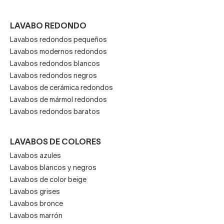
facilidad de limpieza, su precio económico y su tan
particular brillo.
LAVABO REDONDO
Los lavabos de vidrio o cristal templado son realmente
Lavabos redondos pequeños
elegantes
, bonitos y los hay de muchos colores tanto en
Lavabos modernos redondos
Lavabos redondos blancos
acabado mate o brillo. Su principal baza, a parte del factor
Lavabos redondos negros
estético, reside en que son muy
seguros
,
resistentes
y
Lavabos de cerámica redondos
sencillos de mantener.
Lavabos de mármol redondos
Lavabos redondos baratos
LAVABOS DE COLORES
Lavabos azules
Lavabos blancos y negros
Lavabos de color beige
Lavabos grises
Lavabos bronce
Lavabos marrón