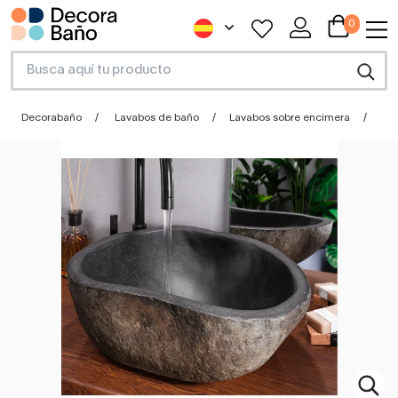
0
Decorabaño
Lavabos de baño
Lavabos sobre encimera
La