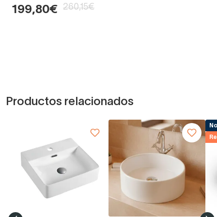
260,15€
199,80€
Productos relacionados
N
Re