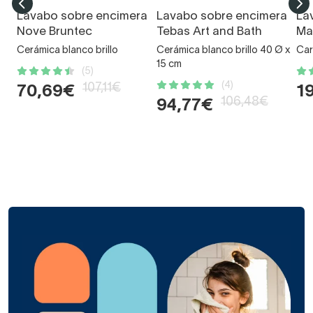
Lavabo sobre encimera
Lavabo sobre encimera
La
Nove Bruntec
Tebas Art and Bath
Ma
Cerámica blanco brillo
Cerámica blanco brillo 40 Ø x
Car
15 cm
(5)
(4)
107,11€
70,69€
1
106,48€
94,77€