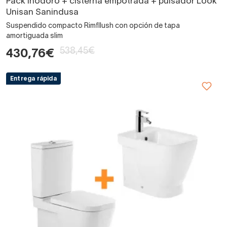
Pack inodoro + cisterna empotrada + pulsador Look
Unisan Sanindusa
Suspendido compacto Rimfllush con opción de tapa
amortiguada slim
538,45€
430,76€
Entrega rápida