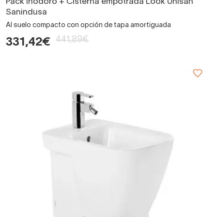
Pack Inodoro + Cisterna empotrada Look Unisan
Sanindusa
Al suelo compacto con opción de tapa amortiguada
441,89€
331,42€