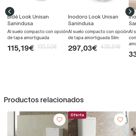
Bidé Look Unisan
Inodoro Look Unisan
In
Sanindusa
Sanindusa
Sa
Al suelo compacto con opción
Al suelo compacto con opción
Al 
de tapa amortiguada
de tapa amortiguada Slim
con
amo
135,52€
436,81€
115,19€
297,03€
3
Productos relacionados
Oferta