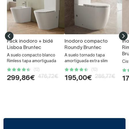
Pack inodoro + bidé
Inodoro compacto
In
Lisboa Bruntec
Roundy Bruntec
Ri
Br
A suelo compacto blanco
A suelo tornado tapa
Rimless tapa amortiguada
amortiguada extra slim
Cis
(12)
(10)
476,72€
286,77€
299,86€
195,00€
1