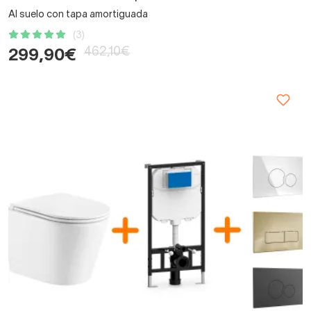
Al suelo con tapa amortiguada
(3)
462,10€
299,90€