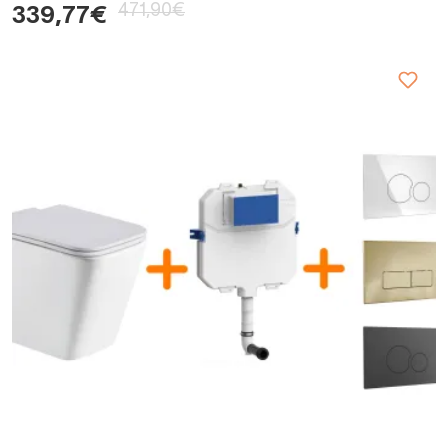
471,90€
339,77€