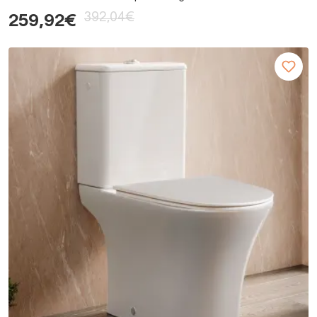
392,04€
259,92€