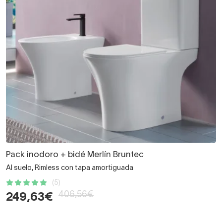
Pack inodoro + bidé Merlín Bruntec
Al suelo, Rimless con tapa amortiguada
(5)
406,56€
249,63€