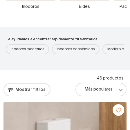
Inodoros
Bidés
Packs
Te ayudamos a encontrar rápidamente tu Sanitarios
Inodoros modernos
Inodoros económicos
Inodoro com
46 productos
Mostrar filtros