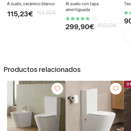
A suelo, cerámico blanco
Al suelo con tapa
Tex
amortiguada
164,62€
115,23€
(3)
9
462,10€
299,90€
Productos relacionados
Of