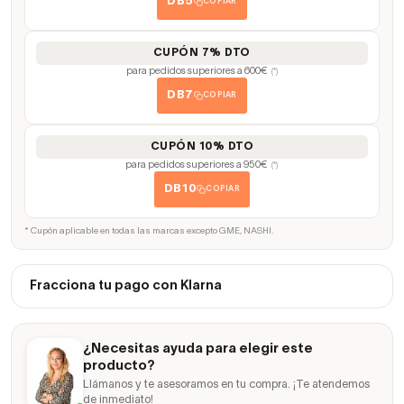
DB5
COPIAR
CUPÓN 7% DTO
para pedidos superiores a 600€
(*)
DB7
COPIAR
CUPÓN 10% DTO
para pedidos superiores a 950€
(*)
DB10
COPIAR
* Cupón aplicable en todas las marcas excepto GME, NASHI.
Fracciona tu pago con Klarna
¿Necesitas ayuda para elegir este
producto?
Llámanos y te asesoramos en tu compra. ¡Te atendemos
de inmediato!