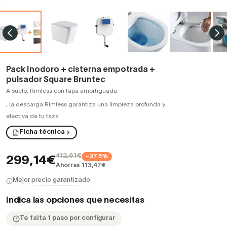
Pack Inodoro + cisterna empotrada +
pulsador Square Bruntec
A suelo, Rimless con tapa amortiguada
,
la descarga Rimless garantiza una limpieza profunda y
efectiva de tu taza
Ficha técnica
412,61€
−27.5%
299,14€
Ahorras 113,47€
Mejor precio garantizado
Indica las opciones que necesitas
Te falta 1 paso por configurar