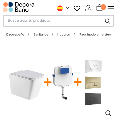
0
Decorabaño
Sanitarios
Inodoros
Pack Inodoro + cisterna 