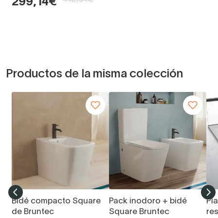
299,14€
Productos de la misma colección
Bidé compacto Square
Pack inodoro + bidé
Pl
de Bruntec
Square Bruntec
re