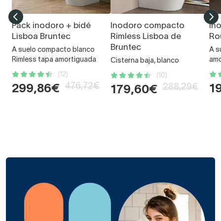
Pack inodoro + bidé
Inodoro compacto
In
Lisboa Bruntec
Rimless Lisboa de
Ro
Bruntec
A suelo compacto blanco
A s
Rimless tapa amortiguada
amo
Cisterna baja, blanco
(12)
(10)
476,72€
288,29€
299,86€
1
179,60€