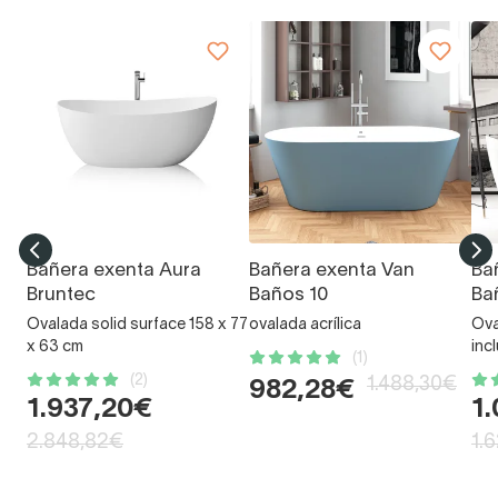
Bañera exenta Aura
Bañera exenta Van
Ba
Bruntec
Baños 10
Ba
Ovalada solid surface 158 x 77
ovalada acrílica
Ova
x 63 cm
inc
(1)
(2)
1.488,30€
982,28€
1.937,20€
1
2.848,82€
1.