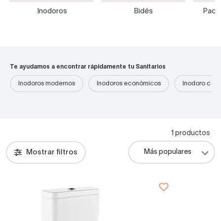
Inodoros
Bidés
Packs
Te ayudamos a encontrar rápidamente tu Sanitarios
Inodoros modernos
Inodoros económicos
Inodoro com
1 productos
Mostrar filtros