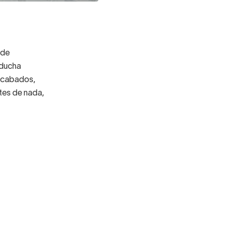
 de
 ducha
 acabados,
ntes de nada,