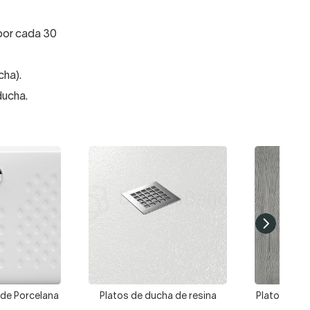
 por cada 30
cha).
ducha.
 de Porcelana
Platos de ducha de resina
Platos de 