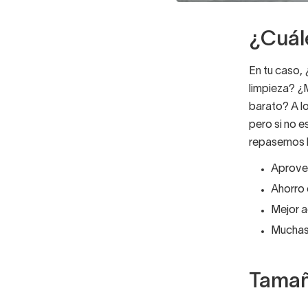
¿Cuále
En tu caso,
limpieza? ¿
barato? A lo
pero si no e
repasemos la
Aprovec
Ahorro 
Mejor a
Muchas 
Tamaño