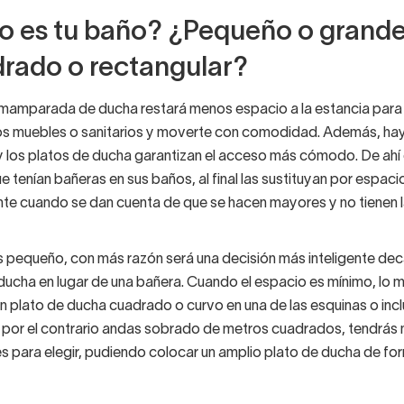
 es tu baño? ¿Pequeño o grand
rado o rectangular?
a mamparada de ducha restará menos espacio a la estancia par
os muebles o sanitarios y moverte con comodidad. Además, ha
o y los platos de ducha garantizan el acceso más cómodo. De ah
 tenían bañeras en sus baños, al final las sustituyan por espac
te cuando se dan cuenta de que se hacen mayores y no tienen 
es pequeño, con más razón será una decisión más inteligente de
 ducha en lugar de una bañera. Cuando el espacio es mínimo, lo 
n plato de ducha cuadrado o curvo en una de las esquinas o incl
i por el contrario andas sobrado de metros cuadrados, tendrás
es para elegir, pudiendo colocar un amplio plato de ducha de fo