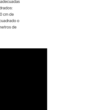
s adecuadas
adrados:
00 cm de
 cuadrado o
 metros de