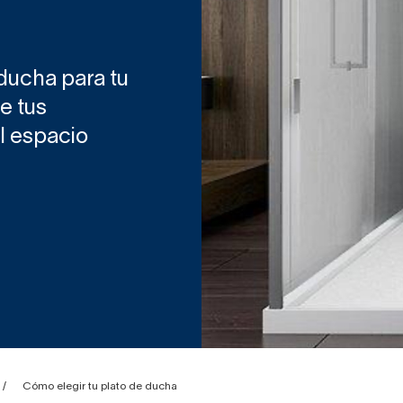
 ducha para tu
e tus
l espacio
Cómo elegir tu plato de ducha