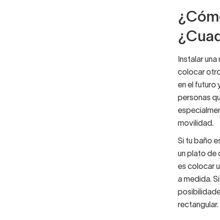
¿Cómo
¿Cuad
Instalar un
colocar otr
en el futur
personas que
especialmen
movilidad.
Si tu baño 
un plato de
es colocar u
a medida. S
posibilidad
rectangular.