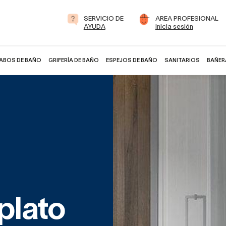
SERVICIO DE
AREA PROFESIONAL
AYUDA
Inicia sesión
ABOS DE BAÑO
GRIFERÍA DE BAÑO
ESPEJOS DE BAÑO
SANITARIOS
BAÑER
plato