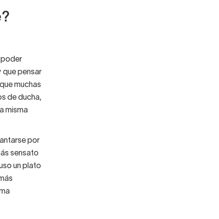
e?
a poder
y que pensar
í que muchas
ios de ducha,
la misma
cantarse por
más sensato
uso un plato
 más
rma