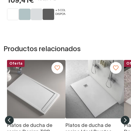
109,41€
+ 5 COLORES
DISPONIBLES
Productos relacionados
Oferta
Of
Platos de ducha de
Platos de ducha de
Pl