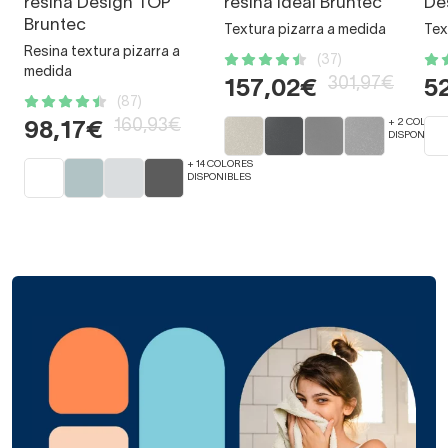
resina Design TOP
resina Ideal Bruntec
De
Bruntec
Textura pizarra a medida
Tex
Resina textura pizarra a
(37)
medida
301,97€
157,02€
5
(87)
160,93€
+ 2 COLORE
98,17€
DISPONIBLE
+ 14 COLORES
DISPONIBLES