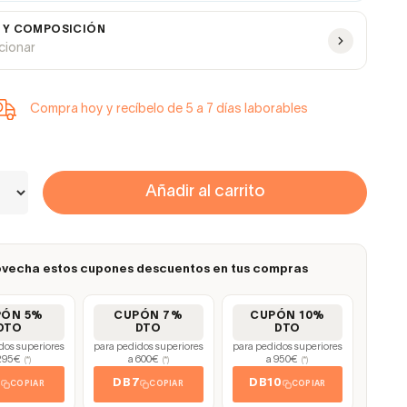
 Y COMPOSICIÓN
ccionar
Compra hoy y recíbelo de 5 a 7 días laborables
Añadir al carrito
vecha estos cupones descuentos en tus compras
PÓN 5%
CUPÓN 7%
CUPÓN 10%
DTO
DTO
DTO
dos superiores
para pedidos superiores
para pedidos superiores
295€
a 600€
a 950€
(*)
(*)
(*)
5
DB7
DB10
COPIAR
COPIAR
COPIAR