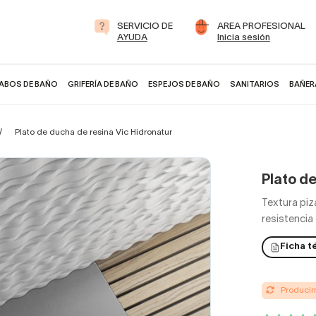
SERVICIO DE
AREA PROFESIONAL
AYUDA
Inicia sesión
ABOS DE BAÑO
GRIFERÍA DE BAÑO
ESPEJOS DE BAÑO
SANITARIOS
BAÑER
Plato de ducha de resina Vic Hidronatur
Plato d
Textura piz
resistencia
Ficha t
Producimo