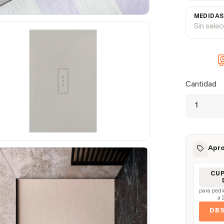
MEDIDAS
Sin sele
Cantidad
Apro
CU
para pedi
a 
DB