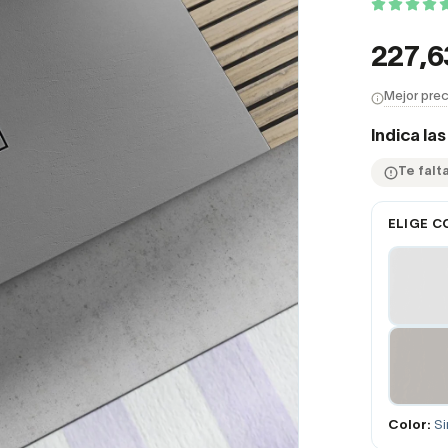
227,
Mejor prec
Indica la
Te falt
ELIGE C
Color:
Si