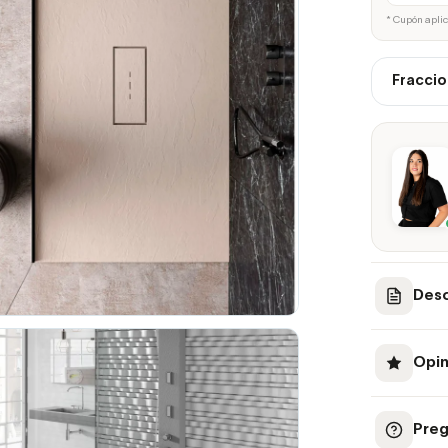
* Cupón apli
Fraccio
Desc
Opin
Preg