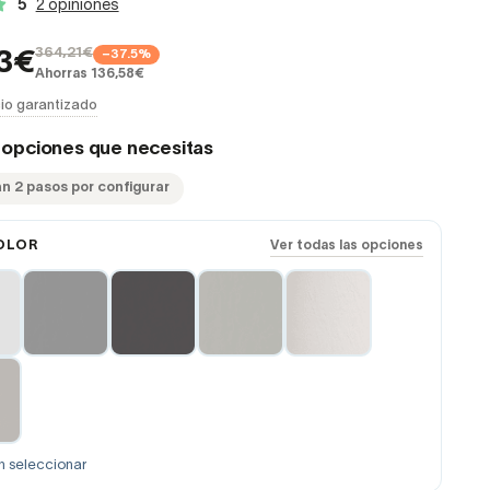
5
2 opiniones
364,21€
−37.5%
63€
Ahorras 136,58€
io garantizado
s opciones que necesitas
an 2 pasos por configurar
OLOR
Ver todas las opciones
n seleccionar