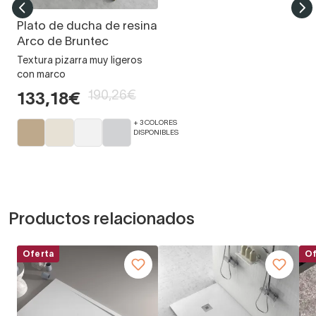
Plato de ducha de resina
Arco de Bruntec
Textura pizarra muy ligeros
con marco
190,26€
133,18€
+ 3 COLORES
DISPONIBLES
Productos relacionados
Oferta
Of