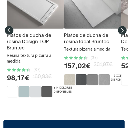
Platos de ducha de
Platos de ducha de
Pl
resina Design TOP
resina Ideal Bruntec
De
Bruntec
Textura pizarra a medida
Tex
Resina textura pizarra a
(37)
medida
301,97€
157,02€
5
(87)
160,93€
+ 2 COLORE
98,17€
DISPONIBLE
+ 14 COLORES
DISPONIBLES