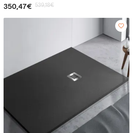
539,18€
350,47€