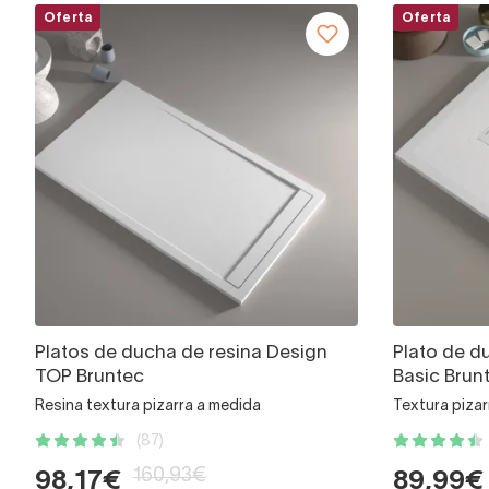
Oferta
Oferta
Platos de ducha de resina Design
Plato de d
TOP Bruntec
Basic Brun
Resina textura pizarra a medida
Textura pizar
(87)
160,93€
98,17€
89,99€