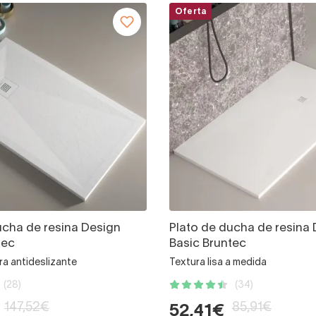
Oferta
ucha de resina Design
Plato de ducha de resina
tec
Basic Bruntec
ra antideslizante
Textura lisa a medida
(28)
(34)
147,52€
85,91€
52,41€