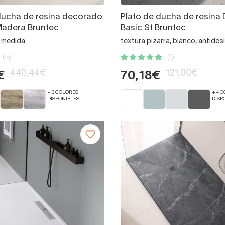
ducha de resina decorado
Plato de ducha de resina
Madera Bruntec
Basic St Bruntec
a medida
textura pizarra, blanco, antides
(5)
(1)
440,44€
121,00€
€
70,18€
+ 3 COLORES
+ 4 
DISPONIBLES
DISP