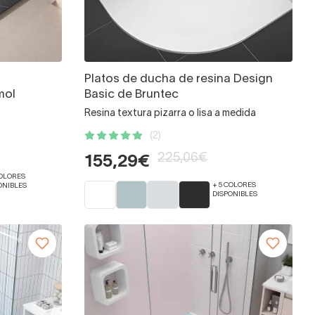
Platos de ducha de resina Design
mol
Basic de Bruntec
Resina textura pizarra o lisa a medida
(2)
225,06€
155,29€
COLORES
+ 5 COLORES
ONIBLES
DISPONIBLES