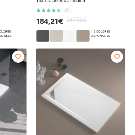
Textura pizarra a medida
(15)
347,56€
184,21€
COLORES
+ 2 COLORES
ONIBLES
DISPONIBLES