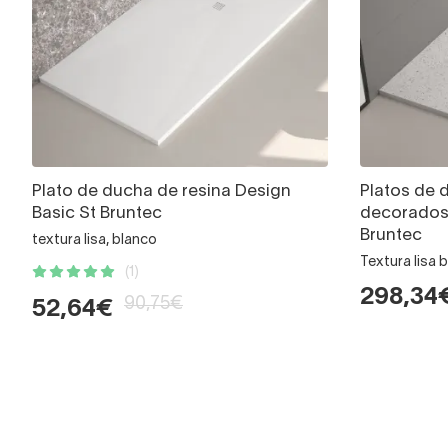
Plato de ducha de resina Design
Platos de 
Basic St Bruntec
decorados
Bruntec
textura lisa, blanco
Textura lisa 
(1)
298,34
90,75€
52,64€