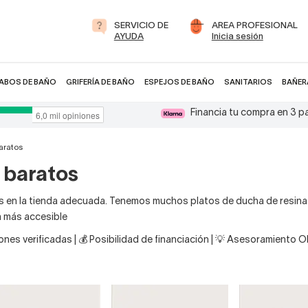
SERVICIO DE
AREA PROFESIONAL
AYUDA
Inicia sesión
ABOS DE BAÑO
GRIFERÍA DE BAÑO
ESPEJOS DE BAÑO
SANITARIOS
BAÑER
Financia tu compra en 3 
aratos
 baratos
s en la tienda adecuada. Tenemos muchos platos de ducha de resina
a más accesible
nes verificadas | 💰 Posibilidad de financiación | 💡 Asesoramiento 