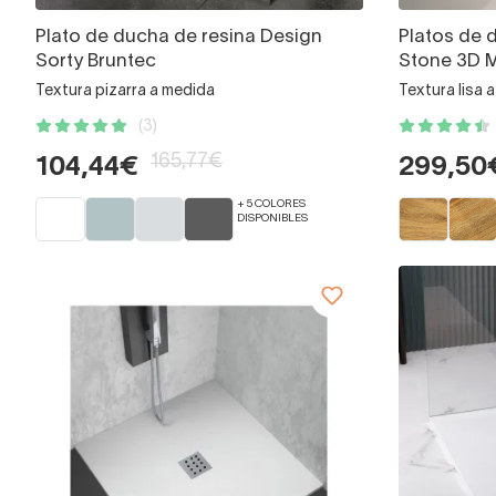
Plato de ducha de resina Design
Platos de 
Sorty Bruntec
Stone 3D 
Textura pizarra a medida
Textura lisa 
(3)
165,77€
104,44€
299,50
+ 5 COLORES
DISPONIBLES