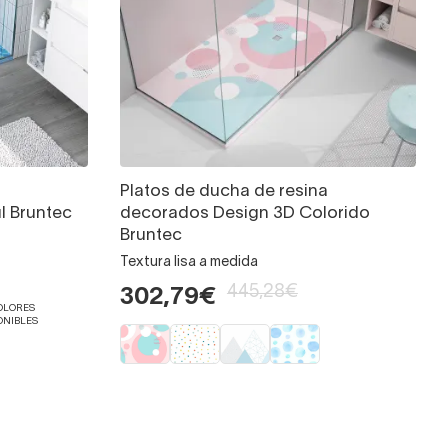
Platos de ducha de resina
l Bruntec
decorados Design 3D Colorido
Bruntec
Textura lisa a medida
445,28€
302,79€
COLORES
ONIBLES