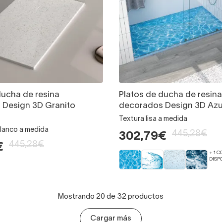
ducha de resina
Platos de ducha de resina
 Design 3D Granito
decorados Design 3D Azu
Textura lisa a medida
blanco a medida
445,28€
302,79€
445,28€
€
+ 1 
DISP
Mostrando 20 de 32 productos
Cargar más