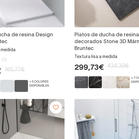
ucha de resina Design
Platos de ducha de resina
tec
decorados Stone 3D Már
Bruntec
a medida
Textura lisa a medida
(3)
434,39€
299,73€
165,77€
€
+ 7 
+ 5 COLORES
DISP
DISPONIBLES