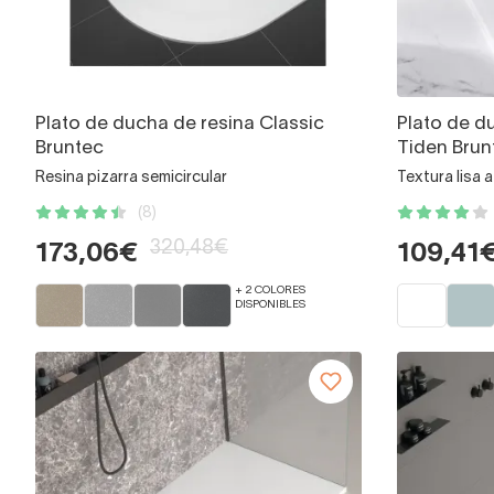
Plato de ducha de resina Classic
Plato de d
Bruntec
Tiden Brun
Resina pizarra semicircular
Textura lisa 
(8)
320,48€
173,06€
109,41
+ 2 COLORES
DISPONIBLES