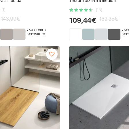
ra a medida
Textura pizarra a medida
(1)
(13)
143,99€
163,35€
109,44€
+ 14 COLORES
+ 5 
DISPONIBLES
DISP