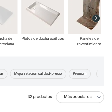
ucha de
Platos de ducha acrílicos
Paneles de
orcelana
revestimiento
ar
Mejor relación calidad-precio
Premium
Extrap
32 productos