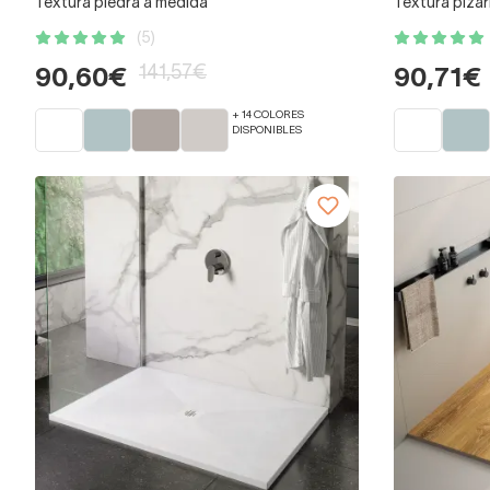
Textura piedra a medida
Textura pizar
(5)
141,57€
90,60€
90,71€
+ 14 COLORES
DISPONIBLES