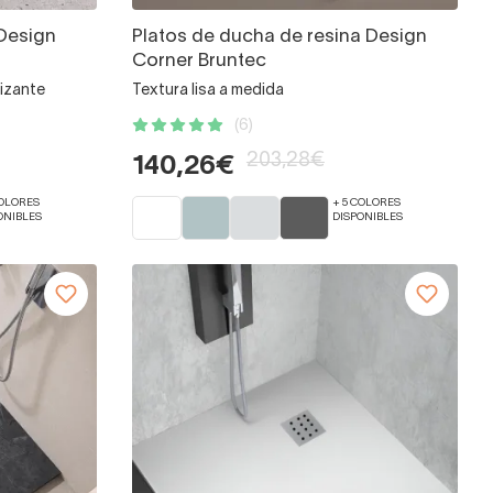
 Design
Platos de ducha de resina Design
Corner Bruntec
lizante
Textura lisa a medida
(6)
203,28€
140,26€
COLORES
+ 5 COLORES
ONIBLES
DISPONIBLES