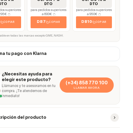
DTO
DTO
DTO
dos superiores
para pedidos superiores
para pedidos superiores
295€
a 600€
a 950€
(*)
(*)
(*)
5
DB7
DB10
COPIAR
COPIAR
COPIAR
cable en todas las marcas excepto GME, NASHI.
na tu pago con Klarna
¿Necesitas ayuda para
elegir este producto?
(+34) 858 770 100
Llámanos y te asesoramos en tu
LLAMAR AHORA
compra. ¡Te atendemos de
inmediato!
ripción del producto