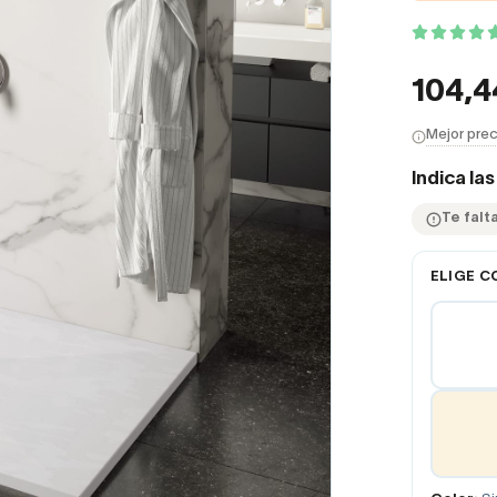
104,
Mejor prec
Indica la
Te falt
ELIGE C