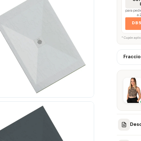
para pedi
a 
DB
* Cupón apli
Fraccio
Desc