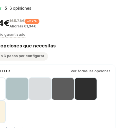
5
3 opiniones
165,78€
−37%
44€
Ahorras 61,34€
io garantizado
s opciones que necesitas
an 3 pasos por configurar
OLOR
Ver todas las opciones