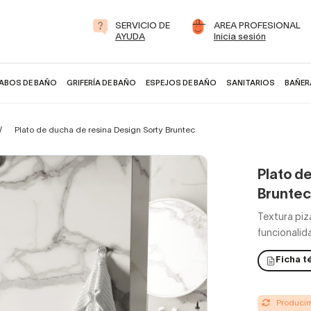
SERVICIO DE
AREA PROFESIONAL
AYUDA
Inicia sesión
ABOS DE BAÑO
GRIFERÍA DE BAÑO
ESPEJOS DE BAÑO
SANITARIOS
BAÑER
Plato de ducha de resina Design Sorty Bruntec
Plato d
Bruntec
Textura piz
funcionalida
Ficha t
Producimo