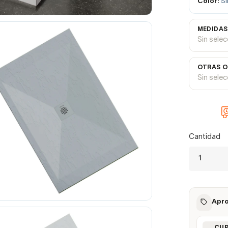
Color:
Si
MEDIDAS
Sin sele
OTRAS O
Sin sele
Cantidad
Apro
CU