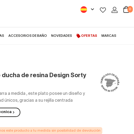
0
AS
ACCESORIOS DE BAÑO
NOVEDADES
OFERTAS
MARCAS
e ducha de resina Design Sorty
arra a medida
,
este plato posee un diseño y
d únicos, gracias a su rejilla centrada
écnica
s este producto a tu medida sin posibilidad de devolución