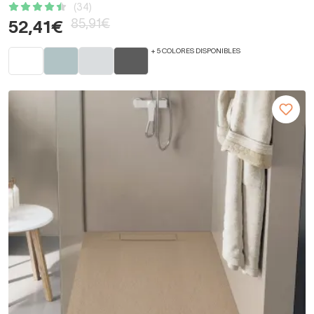
(34)
85,91€
52,41€
+ 5 COLORES DISPONIBLES