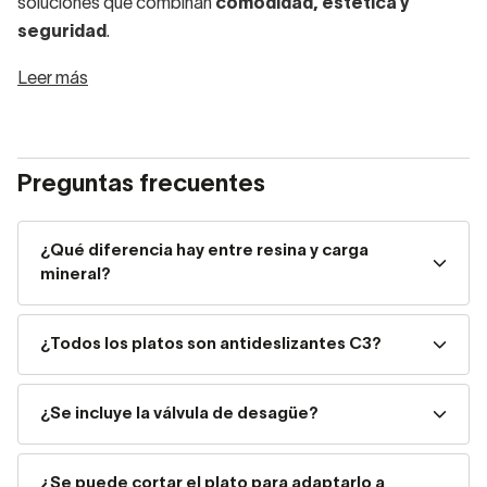
soluciones que combinan
comodidad, estética y
seguridad
.
Leer más
Por qué elegir un plato de
ducha de resina con carga
mineral
Preguntas frecuentes
Fabricación nacional y control de calidad
: cada
¿Qué diferencia hay entre resina y carga
plato se somete a procesos rigurosos que
mineral?
garantizan máxima durabilidad.
¿Todos los platos son antideslizantes C3?
Gelcoat sanitario
: superficie protegida que facilita
la limpieza, impermeabiliza y actúa como
¿Se incluye la válvula de desagüe?
antibacteriano.
¿Se puede cortar el plato para adaptarlo a