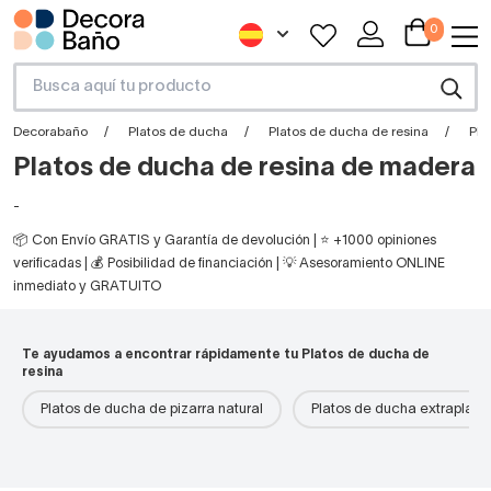
0
Decorabaño
Platos de ducha
Platos de ducha de resina
Pla
Platos de ducha de resina de madera
-
📦 Con Envío GRATIS y Garantía de devolución | ⭐ +1000 opiniones
verificadas | 💰 Posibilidad de financiación | 💡 Asesoramiento ONLINE
inmediato y GRATUITO
Te ayudamos a encontrar rápidamente tu Platos de ducha de
resina
Platos de ducha de pizarra natural
Platos de ducha extraplano