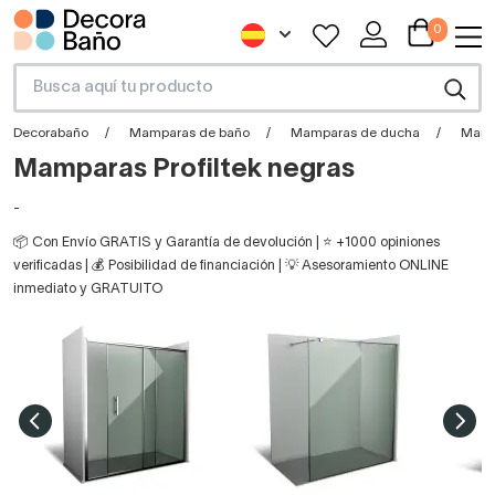
0
Decorabaño
Mamparas de baño
Mamparas de ducha
Mampa
Mamparas Profiltek negras
-
📦 Con Envío GRATIS y Garantía de devolución | ⭐ +1000 opiniones
verificadas | 💰 Posibilidad de financiación | 💡 Asesoramiento ONLINE
inmediato y GRATUITO