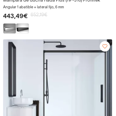
Mampara de ducha Hada Plus (HP-310) Profiltek
Angular 1 abatible + lateral fijo, 6 mm
652,19€
443,49€