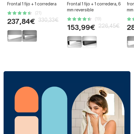
Frontal 1 fijo + 1 corredera
Frontal 1 fijo + 1 corredera, 6
fron
mm reversible
mm
(21)
(19)
330,33€
237,84€
226,45€
153,99€
2