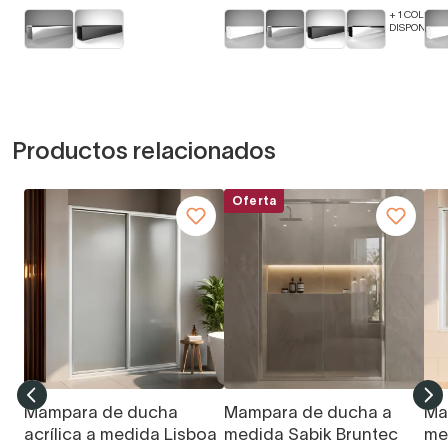
+ 1 COLORE
DISPONIBLE
Productos relacionados
Oferta
Mampara de ducha
Mampara de ducha a
Ma
acrílica a medida Lisboa
medida Sabik Bruntec
me