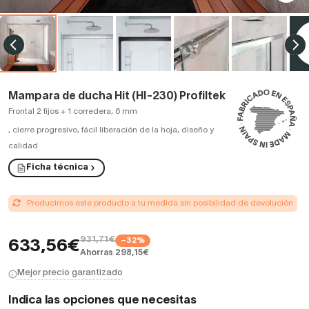
Mampara de ducha Hit (HI-230) Profiltek
Frontal 2 fijos + 1 corredera, 6 mm
,
cierre progresivo, fácil liberación de la hoja, diseño y
calidad
Ficha técnica
Producimos este producto a tu medida sin posibilidad de devolución
931,71€
−32%
633,56€
Ahorras 298,15€
Mejor precio garantizado
Indica las opciones que necesitas