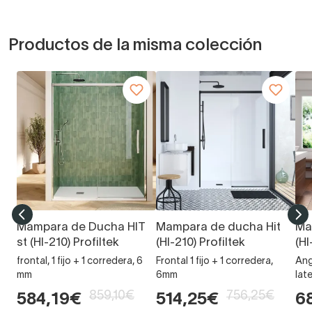
Productos de la misma colección
Mampara de Ducha HIT
Mampara de ducha Hit
Ma
st (HI-210) Profiltek
(HI-210) Profiltek
(HI
frontal, 1 fijo + 1 corredera, 6
Frontal 1 fijo + 1 corredera,
Ang
mm
6mm
late
859,10€
756,25€
584,19€
514,25€
6