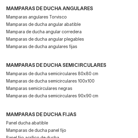
hay abatibles. Estas, no obstante, necesitan
un espacio
MAMPARAS DE DUCHA ANGULARES
libre en torno a la puerta para que no choque con
nada al abrirse
.
Mamparas angulares Torvisco
Mamparas de ducha angular abatible
Mampara de ducha angular corredera
Mamparas de ducha angular plegables
Acabados de moda en las mamparas
Mamparas de ducha angulares fijas
angulares de hoy
MAMPARAS DE DUCHA SEMICIRCULARES
Mamparas de ducha semicirculares 80x80 cm
Otra cuestión importante es el diseño, sobre todo el
Mamparas de ducha semicirculares 100x100
acabado o color de la perfilería
. Aunque la mayor
Mamparas semicirculares negras
parte de los modelos de Torvisco son estándar y no
Mamparas de ducha semicirculares 90x90 cm
ofrecen muchas opciones de personalización,
puedes
adquirir mamparas angulares de ducha de perfil
MAMPARAS DE DUCHA FIJAS
negro, cromado o plateado
.
Panel ducha abatible
Mamparas de ducha panel fijo