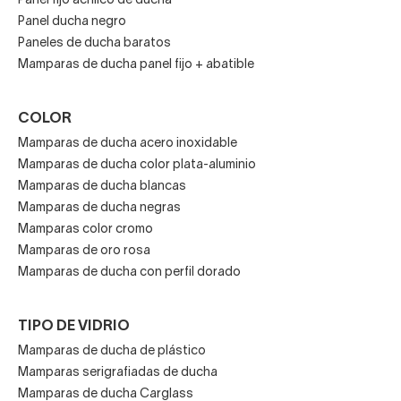
Panel fijo acrílico de ducha
Aun así habrás visto que hoy en día hay otros dos
Panel ducha negro
acabados muy de moda: dorado y cobrizo, también
Paneles de ducha baratos
llamado oro rosa. ¡Búscalas en nuestra web!
Mamparas de ducha panel fijo + abatible
COLOR
Mamparas de ducha acero inoxidable
Mamparas de ducha color plata-aluminio
Mamparas de ducha blancas
Mamparas de ducha negras
Mamparas color cromo
Mamparas de oro rosa
Mamparas de ducha con perfil dorado
TIPO DE VIDRIO
Mamparas de ducha de plástico
Mamparas serigrafiadas de ducha
Mamparas de ducha Carglass