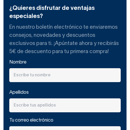
combinación de calidad y precio
.
¿Quieres disfrutar de ventajas
especiales?
En cuanto a sus mamparas de ducha angulares, las hay de
En nuestro boletín electrónico te enviaremos
medidas, composiciones y acabados diversos
. ¿Te
consejos, novedades y descuentos
has preguntado qué tipo de
mampara de ducha
exclusivos para ti. ¡Apúntate ahora y recibirás
buscas/necesitas?
5€ de descuento para tu primera compra!
Nombre
Composiciones y aperturas de
las mamparas angulares de
Torvisco
Apellidos
En cuanto a sus composiciones, la mayor parte de las
Tu correo electrónico
mamparas de ducha angulares
están formadas por
tres o