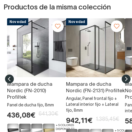
Productos de la misma colección
Novedad
Novedad
Mampara de ducha
Mampara de ducha
Ma
Nordic (FN-2010)
Nordic (FN-2131) Profiltek
No
Profiltek
Pro
Angular, Panel frontal fijo +
Lateral interior fijo + Lateral
Panel de ducha fijo, 8mm
Pane
fijo, 8mm
inte
641,30€
436,08€
1.385,45€
942,11€
5
+ 5 COLORES
DISPONIBLES
+ 5 COLORE