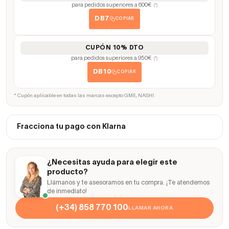
para pedidos superiores a 600€
(*)
DB7
COPIAR
CUPÓN 10% DTO
para pedidos superiores a 950€
(*)
DB10
COPIAR
* Cupón aplicable en todas las marcas excepto GME, NASHI.
Fracciona tu pago con Klarna
¿Necesitas ayuda para elegir este
producto?
Llámanos y te asesoramos en tu compra. ¡Te atendemos
de inmediato!
(+34) 858 770 100
LLAMAR AHORA