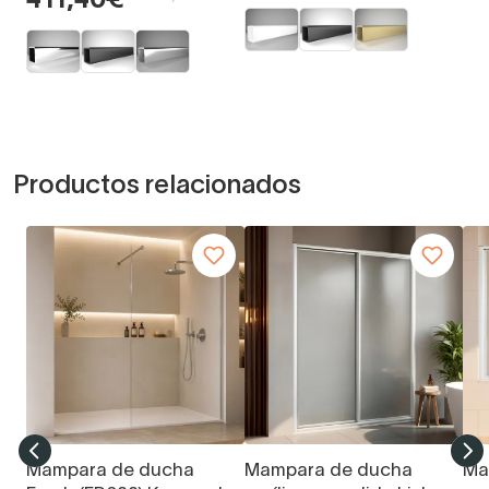
411,40€
Productos relacionados
Mampara de ducha
Mampara de ducha
Ma