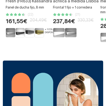
Fresh (FR633) Kassandra
acrílica a medida Lisboa
me
Panel de ducha fijo, 8 mm
Frontal 1 fijo + 1 corredera
fron
mm
(22)
(21)
204,49€
330,33€
161,55€
237,84€
2
+ 1 COLORES
DISPONIBLES