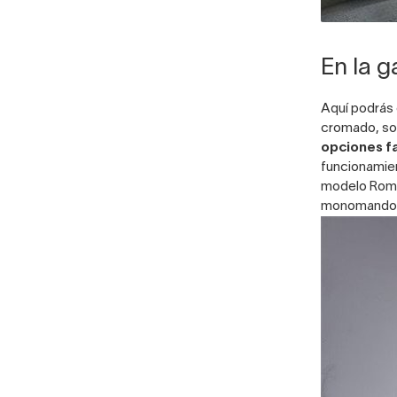
En la 
Aquí podrás
cromado, so
opciones f
funcionamien
modelo Rom
monomando 