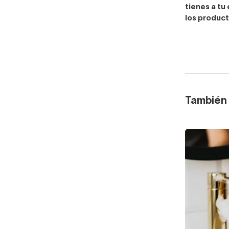
tienes a tu
los produc
También 