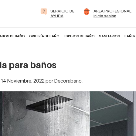
SERVICIO DE
AREA PROFESIONAL
AYUDA
Inicia sesión
ABOS DE BAÑO
GRIFERÍA DE BAÑO
ESPEJOS DE BAÑO
SANITARIOS
BAÑER
ía para baños
l 14 Noviembre, 2022 por Decorabano.