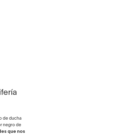
fería
o de ducha
or negro de
des que nos