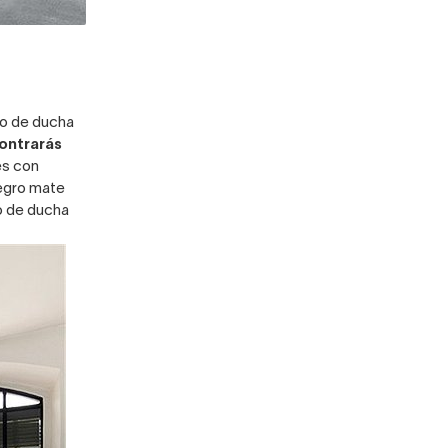
o de ducha
ontrarás
es con
egro mate
o de ducha