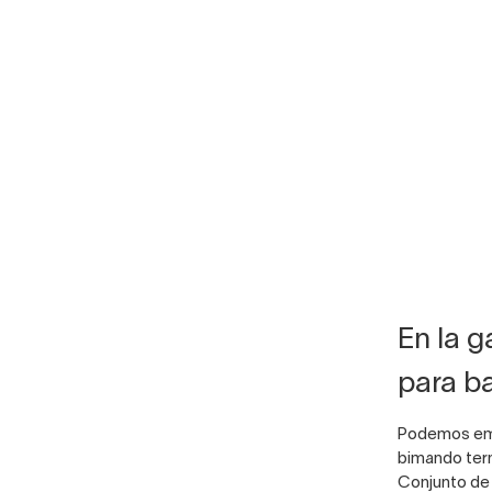
En la g
para b
Podemos empe
bimando ter
Conjunto d