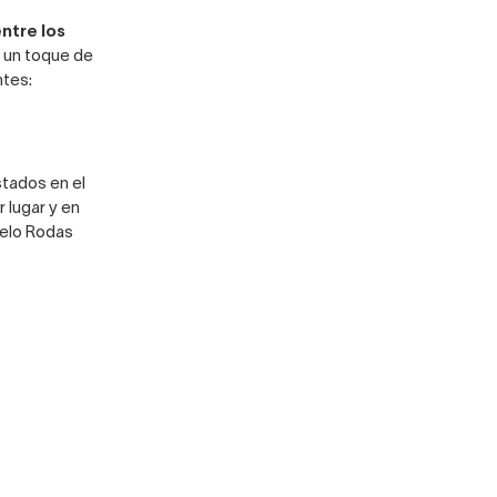
ntre los
y un toque de
ntes:
tados en el
 lugar y en
elo Rodas