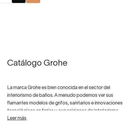
Catálogo Grohe
La marca Grohe es bien conocida en el sector del
interiorismo de baños. A menudo podemos ver sus
flamantes modelos de grifos, sanitarios e innovaciones
tecnológicas en ferias y exposiciones de interiorismo.
Leer más
Como marca global, Grohe es
líder en el mercado de