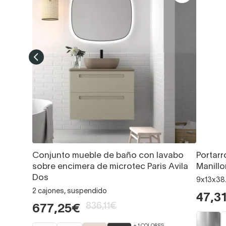
Conjunto mueble de baño con lavabo
Portarr
sobre encimera de microtec Paris Avila
Manillo
Dos
9x13x38.
2 cajones, suspendido
47,3
836,11€
677,25€
+ 1 COLORES