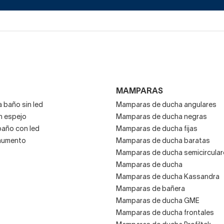
caños medios o altos, un grifo de lavabo Grohe ronda
los 100-200 euros.
¡Echa un vistazo a sus modelos monomando! Ayudan a
gastar menos agua con varias prestaciones, al tiempo
que poseen
los mejores materiales y acabados.
MAMPARAS
 baño sin led
Mamparas de ducha angulares
Por otro lado, una columna de ducha Grohe de tipo
n espejo
Mamparas de ducha negras
termostática la tienes en torno a 200-250 euros. Luego
baño con led
Mamparas de ducha fijas
hay modelos más sofisticados y con tecnologías
aumento
Mamparas de ducha baratas
más punteras, consúltalos también si te
Mamparas de ducha semicircular
interesan.
Mamparas de ducha
Mamparas de ducha Kassandra
Mamparas de bañera
Mamparas de ducha GME
Grifería Grohe para baño con
Mamparas de ducha frontales