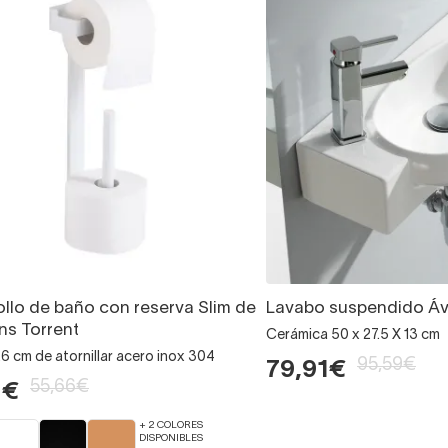
ollo de baño con reserva Slim de
Lavabo suspendido Ávi
ns Torrent
Cerámica 50 x 27.5 X 13 cm
6 cm de atornillar acero inox 304
95,59€
79,91€
55,66€
1€
+ 2 COLORES
DISPONIBLES