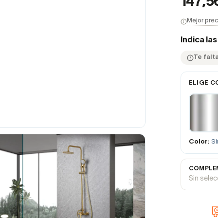
147,5
Mejor prec
Indica la
Te falta
ELIGE C
Color:
Si
COMPLEM
Sin sele