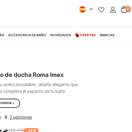
0
AS
ACCESORIOS DE BAÑO
NOVEDADES
OFERTAS
MARCAS
o de ducha Roma Imex
 acero inoxidable
,
diseño elegante que
r completo el aspecto de tu baño
écnica
5
2 opiniones
199,41€
−26%