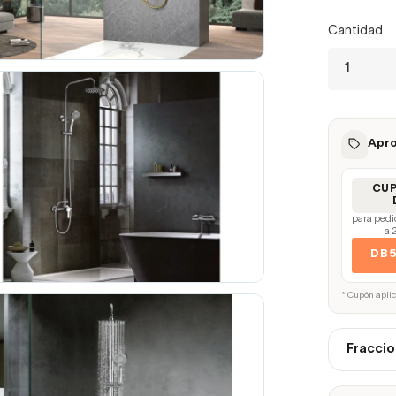
Cantidad
Apro
CU
para pedi
a 
DB
* Cupón apli
Fraccio