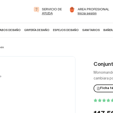
SERVICIO DE
AREA PROFESIONAL
AYUDA
Inicia sesión
ABOS DE BAÑO
GRIFERÍA DE BAÑO
ESPEJOS DE BAÑO
SANITARIOS
BAÑER
mex
Conjunt
Monomando,
cambiara po
Ficha t