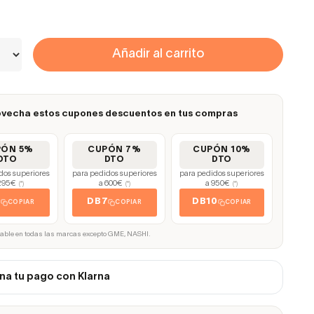
Añadir al carrito
vecha estos cupones descuentos en tus compras
PÓN 5%
CUPÓN 7%
CUPÓN 10%
DTO
DTO
DTO
dos superiores
para pedidos superiores
para pedidos superiores
295€
a 600€
a 950€
(*)
(*)
(*)
5
DB7
DB10
COPIAR
COPIAR
COPIAR
cable en todas las marcas excepto GME, NASHI.
na tu pago con Klarna