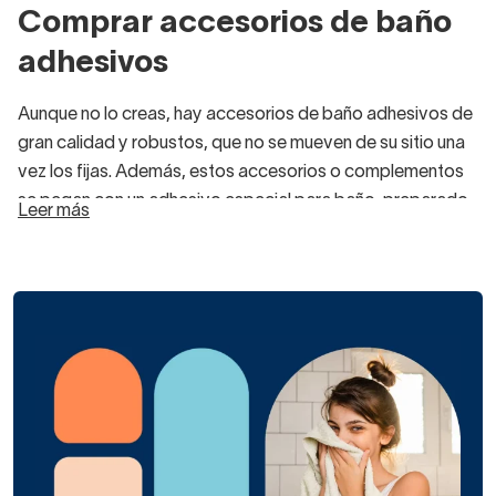
Comprar accesorios de baño
adhesivos
Aunque no lo creas, hay accesorios de baño adhesivos de
gran calidad y robustos, que no se mueven de su sitio una
vez los fijas. Además, estos accesorios o complementos
se pegan con un adhesivo especial para baño, preparado
Leer más
para soportar la humedad y los cambios de temperatura
sin despegarse.
Otras ventajas de comprar accesorios para el baño que
sean adhesivos es que son más económicos, por un lado,
y que los puedes cambiar cuando te canses de ellos y
quieras darle otro estilo a la estancia. Y es que siempre
será más económico cambiar los accesorios y
complementos que otras piezas como el mueble del
lavabo o la mampara.