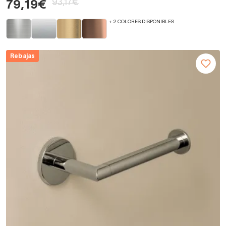
93,17€
79,19€
+ 2 COLORES DISPONIBLES
Rebajas