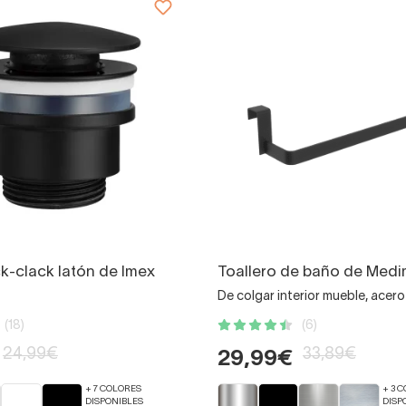
ck-clack latón de Imex
Toallero de baño de Med
De colgar interior mueble, acero
(18)
(6)
24,99€
33,89€
29,99€
+ 7 COLORES
+ 3 
DISPONIBLES
DISP