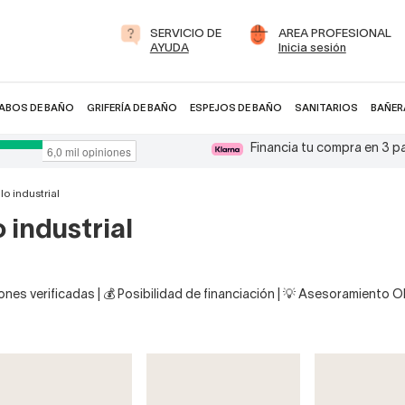
SERVICIO DE
AREA PROFESIONAL
AYUDA
Inicia sesión
ABOS DE BAÑO
GRIFERÍA DE BAÑO
ESPEJOS DE BAÑO
SANITARIOS
BAÑER
Financia tu compra en 3 
o industrial
 industrial
nes verificadas | 💰 Posibilidad de financiación | 💡 Asesoramiento 