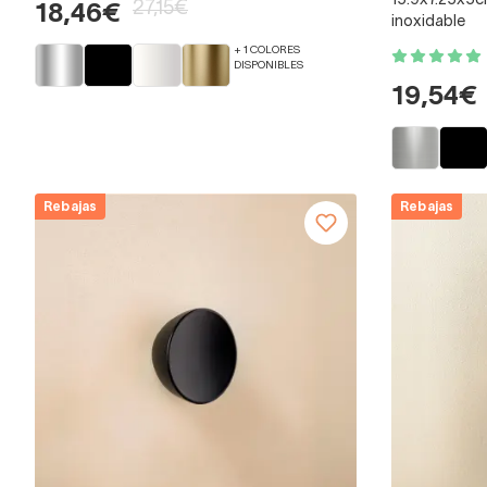
15.9x7.25x5cm
27,15€
18,46€
inoxidable
+ 1 COLORES
DISPONIBLES
19,54€
Rebajas
Rebajas