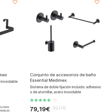
imex
Conjunto de accesorios de baño
Essential Medimex
 inoxidable
Sistema de doble fijación incluido: adhesivo
o de atornillar, acero inoxidable
(1)
COLORES
93,17€
79,19€
ONIBLES