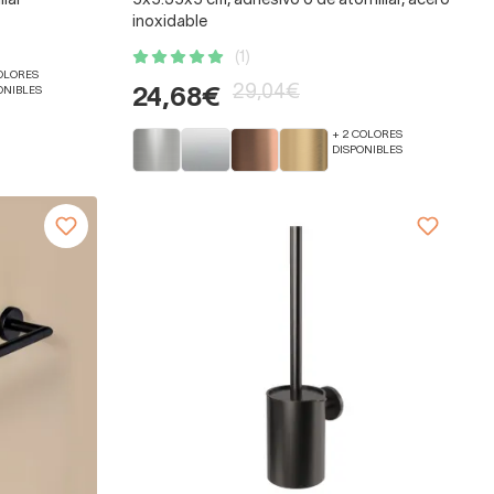
lar
5x5.35x5 cm, adhesivo o de atornillar, acero
inoxidable
(1)
COLORES
29,04€
ONIBLES
24,68€
+ 2 COLORES
DISPONIBLES