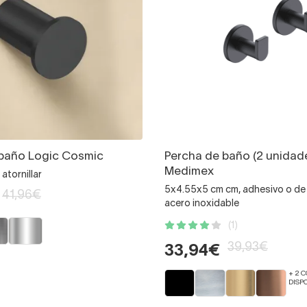
 baño Logic Cosmic
Percha de baño (2 unidade
Medimex
atornillar
5x4.55x5 cm cm, adhesivo o de a
41,96€
acero inoxidable
(1)
39,93€
33,94€
+ 2 
DISP