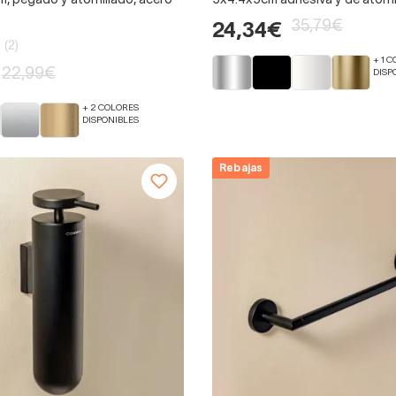
, pegado y atornillado, acero
5x4.4x5cm adhesiva y de atornil
35,79€
24,34€
(2)
+ 1 
22,99€
DISP
+ 2 COLORES
DISPONIBLES
Rebajas