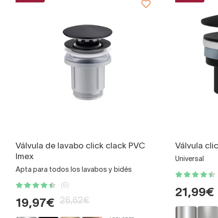
Válvula de lavabo click clack PVC
Válvula cli
Imex
Universal
Apta para todos los lavabos y bidés
(6)
21,99€
26,62€
19,97€