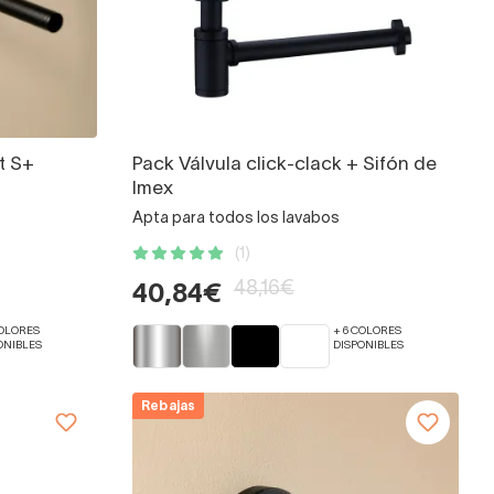
t S+
Pack Válvula click-clack + Sifón de
Imex
Apta para todos los lavabos
(1)
48,16€
40,84€
COLORES
+ 6 COLORES
ONIBLES
DISPONIBLES
Rebajas