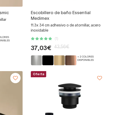
osmic
Escobillero de baño Essential
Medimex
llar
11.3x 34 cm adhesivo o de atornillar, acero
inoxidable
COLORES
(1)
ONIBLES
43,56€
37,03€
+ 2 COLORES
DISPONIBLES
Oferta