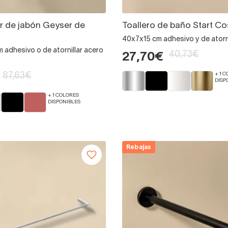
r de jabón Geyser de
Toallero de baño Start C
40x7x15 cm adhesivo y de atorni
cm adhesivo o de atornillar acero
40,73€
27,70€
87,63€
+ 1 
DISP
+ 1 COLORES
DISPONIBLES
Rebajas