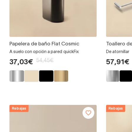
Papelera de baño Flat Cosmic
Toallero d
A suelo con opción a pared quickFix
De atornillar
54,45€
37,03€
57,91€
Rebajas
Rebajas