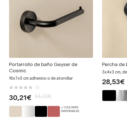
Portarrollo de baño Geyser de
Percha de
Cosmic
3x4x3 cm, de 
16x7x5 cm adhesivo o de atornillar
28,53€
(1)
44,43€
30,21€
+ 1 COLORES
DISPONIBLES