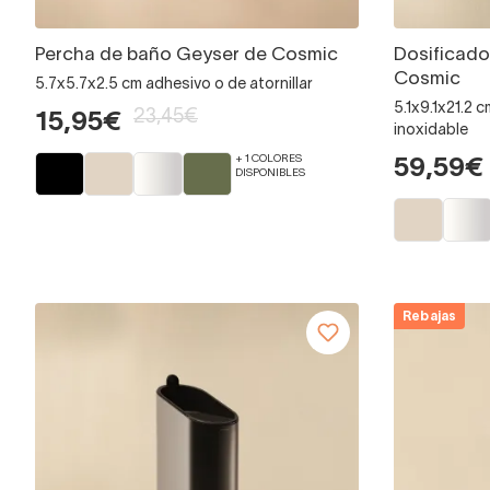
Percha de baño Geyser de Cosmic
Dosificado
Cosmic
5.7x5.7x2.5 cm adhesivo o de atornillar
5.1x9.1x21.2 
23,45€
15,95€
inoxidable
+ 1 COLORES
59,59€
DISPONIBLES
Rebajas