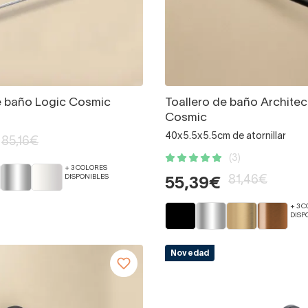
e baño Logic Cosmic
Toallero de baño Architec
Cosmic
40x5.5x5.5cm de atornillar
85,16€
(3)
+ 3 COLORES
DISPONIBLES
81,46€
55,39€
+ 3 
DISP
Novedad