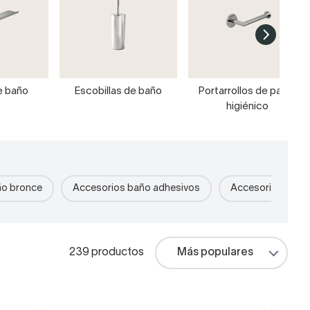
e baño
Escobillas de baño
Portarrollos de papel
higiénico
ño bronce
Accesorios baño adhesivos
Accesorios color
239 productos