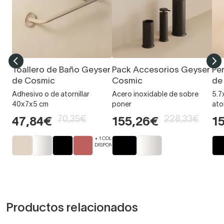
Toallero de Baño Geyser
Pack Accesorios Geyser
Pe
de Cosmic
Cosmic
de
Adhesivo o de atornillar
Acero inoxidable de sobre
5.7
40x7x5 cm
poner
ator
70,35€
228,33€
47,84€
155,26€
1
+ 1 COLORES
DISPONIBLES
Productos relacionados