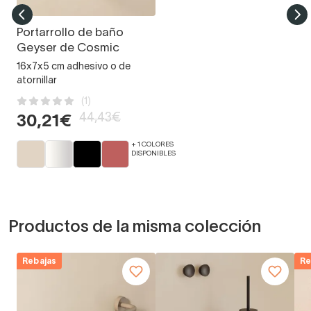
Portarrollo de baño
Geyser de Cosmic
16x7x5 cm adhesivo o de
atornillar
(1)
44,43€
30,21€
+ 1 COLORES
DISPONIBLES
Productos de la misma colección
Rebajas
Re