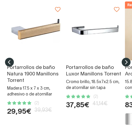
Re
Portarrollos de baño
Portarrollos de baño
Po
Natura 1900 Manillons
Luxor Manillons Torrent
Ar
Torrent
Cromo brillo, 18.5x7x2.5 cm,
15.
de atornillar sin tapa
con
Madera 17.5 x 7 x 3 cm,
adhesivo o de atornillar
(2)
(2)
41,14€
37,85€
8
39,93€
29,95€