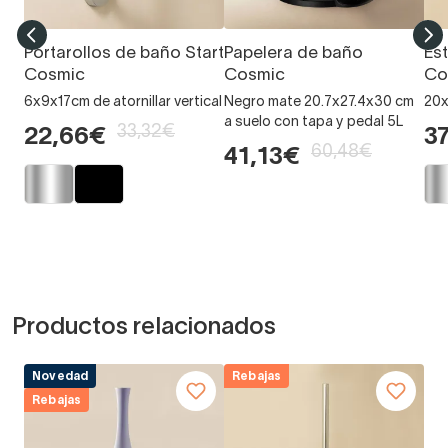
Portarollos de baño Start
Papelera de baño
Es
Cosmic
Cosmic
Co
6x9x17cm de atornillar vertical
Negro mate 20.7x27.4x30 cm
20x
a suelo con tapa y pedal 5L
33,32€
22,66€
3
60,48€
41,13€
Productos relacionados
Novedad
Rebajas
Rebajas