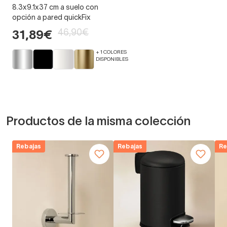
8.3x9.1x37 cm a suelo con
opción a pared quickFix
46,90€
31,89€
+ 1 COLORES
DISPONIBLES
Productos de la misma colección
Rebajas
Rebajas
Re