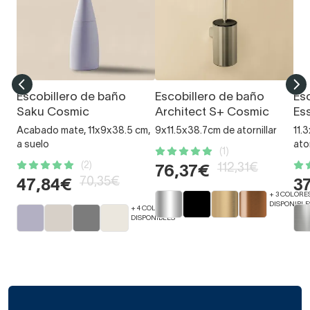
Escobillero de baño
Escobillero de baño
Es
Saku Cosmic
Architect S+ Cosmic
Es
Acabado mate, 11x9x38.5 cm,
9x11.5x38.7cm de atornillar
11.
a suelo
ato
(1)
(2)
112,31€
76,37€
70,35€
47,84€
3
+ 3 COLORE
DISPONIBLE
+ 4 COLORES
DISPONIBLES