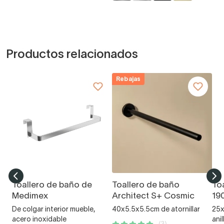
Productos relacionados
Rebajas
Toallero de baño de
Toallero de baño
To
Medimex
Architect S+ Cosmic
19
De colgar interior mueble,
40x5.5x5.5cm de atornillar
25x
acero inoxidable
anil