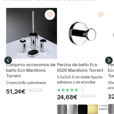
Conjunto accesorios de
Percha de baño Eco
Pe
baño Eco Manillons
6500 Manillons Torrent
Ec
Torrent
To
5.5x5x5.5 cm doble fijación
adhesivo y de atornillar
Cromo brillo sobremesa
20x
ator
66,55€
(2)
51,24€
29,04€
3
24,68€
+ 3 COLORE
DISPONIBLE