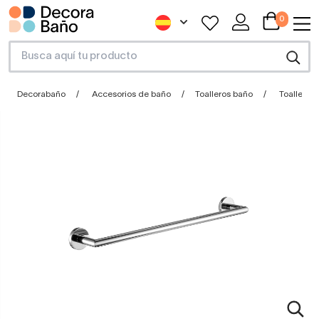
0
Decorabaño
Accesorios de baño
Toalleros baño
Toallero b