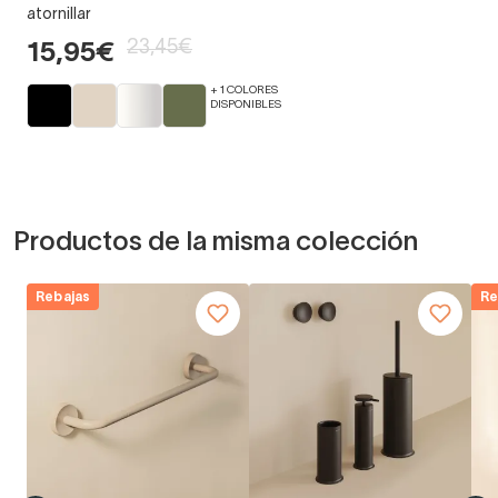
atornillar
23,45€
15,95€
+ 1 COLORES
DISPONIBLES
Productos de la misma colección
Rebajas
Re