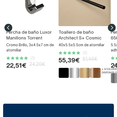
Percha de baño Luxor
Toallero de baño
Pe
Manillons Torrent
Architect S+ Cosmic
65
Cromo Brillo, 3x4.5x7 cm de
40x5.5x5.5cm de atornillar
5.5
atornillar
adh
(3)
(3)
81,46€
55,39€
24,20€
22,51€
2
+ 3 COLORE
DISPONIBLE