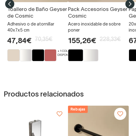
Toallero de Baño Geyser
Pack Accesorios Geyser
Pa
de Cosmic
Cosmic
Ge
Adhesivo o de atornillar
Acero inoxidable de sobre
20x
40x7x5 cm
poner
ino
70,35€
228,33€
47,84€
155,26€
6
+ 1 COLORES
DISPONIBLES
Productos relacionados
Rebajas