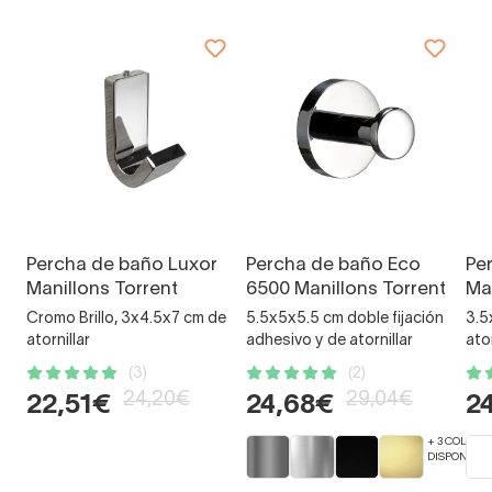
Percha de baño Luxor
Percha de baño Eco
Pe
Manillons Torrent
6500 Manillons Torrent
Ma
Cromo Brillo, 3x4.5x7 cm de
5.5x5x5.5 cm doble fijación
3.5
atornillar
adhesivo y de atornillar
ator
(3)
(2)
24,20€
29,04€
22,51€
24,68€
2
+ 3 COLORE
DISPONIBLE