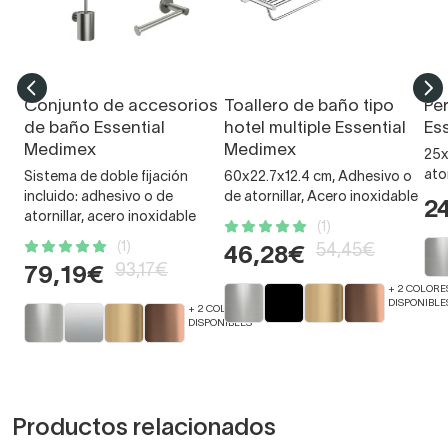
Conjunto de accesorios
Toallero de baño tipo
Pe
de baño Essential
hotel multiple Essential
Es
Medimex
Medimex
25x
ato
Sistema de doble fijación
60x22.7x12.4 cm, Adhesivo o
incluido: adhesivo o de
de atornillar, Acero inoxidable
2
atornillar, acero inoxidable
(1)
(1)
54,45€
46,28€
93,17€
79,19€
+ 2 COLORE
DISPONIBLE
+ 2 COLORES
DISPONIBLES
Productos relacionados