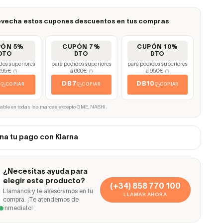
vecha estos cupones descuentos en tus compras
PÓN 5%
CUPÓN 7%
CUPÓN 10%
DTO
DTO
DTO
dos superiores
para pedidos superiores
para pedidos superiores
295€
a 600€
a 950€
(*)
(*)
(*)
5
DB7
DB10
COPIAR
COPIAR
COPIAR
cable en todas las marcas excepto GME, NASHI.
na tu pago con Klarna
¿Necesitas ayuda para
elegir este producto?
(+34) 858 770 100
Llámanos y te asesoramos en tu
LLAMAR AHORA
compra. ¡Te atendemos de
inmediato!