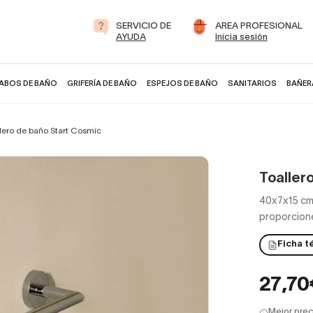
SERVICIO DE
AREA PROFESIONAL
AYUDA
Inicia sesión
ABOS DE BAÑO
GRIFERÍA DE BAÑO
ESPEJOS DE BAÑO
SANITARIOS
BAÑER
lero de baño Start Cosmic
Toaller
40x7x15 cm 
proporcione
Ficha t
27,70
Mejor prec