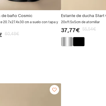
a de baño Cosmic
Estante de ducha Start
e 20.7x27.4x30 cm a suelo con tapa y
20x11.5x5cm de atornillar
55,54€
37,77€
60,48€
€