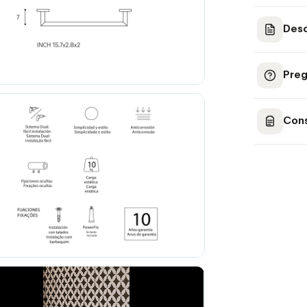
Desc
Preg
Cons