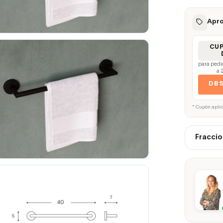
Apro
CU
para pedi
a 
DB
* Cupón apli
Fraccio