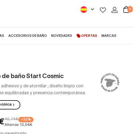
0
AS
ACCESORIOS DE BAÑO
NOVEDADES
OFERTAS
MARCAS
o de baño Start Cosmic
adhesivo y de atornillar
,
diseño limpio con
s equilibradas y presencia contemporánea.
écnica
40,74€
−32%
€
Ahorras 13,04€
io garantizado