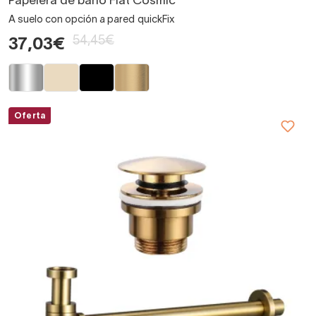
Papelera de baño Flat Cosmic
A suelo con opción a pared quickFix
54,45€
37,03€
Oferta