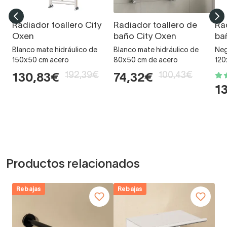
Radiador toallero City
Radiador toallero de
Ra
Oxen
baño City Oxen
ba
Blanco mate hidráulico de
Blanco mate hidráulico de
Neg
150x50 cm acero
80x50 cm de acero
120
192,39€
100,43€
130,83€
74,32€
1
Productos relacionados
Rebajas
Rebajas