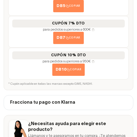
DB5
COPIAR
CUPÓN 7% DTO
para pedidos superiores a 600€
(*)
DB7
COPIAR
CUPÓN 10% DTO
para pedidos superiores a 950€
(*)
DB10
COPIAR
* Cupón aplicable en todas las marcas excepto GME, NASHI.
Fracciona tu pago con Klarna
¿Necesitas ayuda para elegir este
producto?
Llámanos y te asesoramos en tu compra. ¡Te atendemos