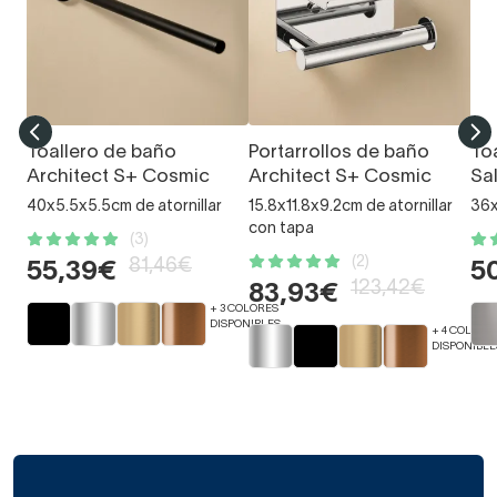
Toallero de baño
Portarrollos de baño
To
Architect S+ Cosmic
Architect S+ Cosmic
Sa
40x5.5x5.5cm de atornillar
15.8x11.8x9.2cm de atornillar
36x
con tapa
(3)
(2)
81,46€
55,39€
5
123,42€
83,93€
+ 3 COLORES
DISPONIBLES
+ 4 COLORE
DISPONIBLE