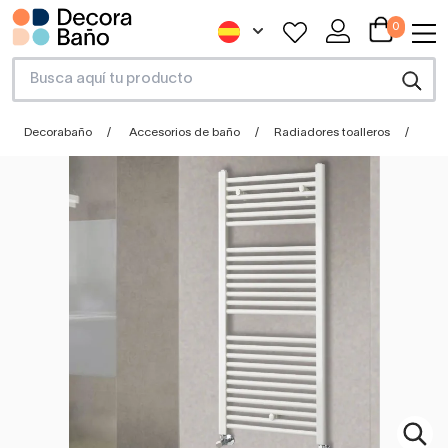
0
Decorabaño
Accesorios de baño
Radiadores toalleros
Rad