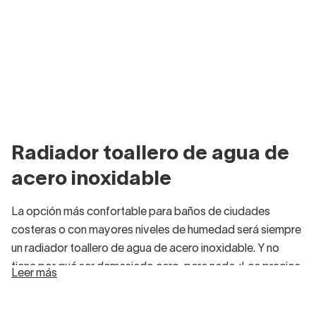
Radiador toallero de agua de
acero inoxidable
La opción más confortable para baños de ciudades
costeras o con mayores niveles de humedad será siempre
un radiador toallero de agua de acero inoxidable. Y no
tiene por qué ser demasiado caro, para nada. ¡Los precios
Leer más
de nuestros radiadores hidráulicos te sorprenderán!
Eso sí, como estos
radiadores toalleros
funcionan con