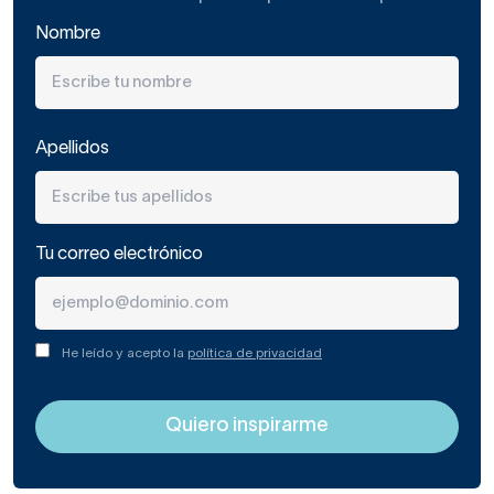
El acero es el material más resistente y habitual
en
Nombre
este tipo de radiadores hidráulicos para secar toallas. Los
toalleros eléctricos, sin embargo, también se fabrican en
aluminio, material mucho más ligero pero menos robusto.
Por su circuito interior circulan
varios litros de agua,
Apellidos
según su capacidad
, que se ponen a temperaturas muy
elevadas. Esto calienta rápidamente el aparato y, por
consiguiente, la habitación.
Tu correo electrónico
Un radiador hidráulico necesita, si no cuentas ya con ello,
de una válvula detentor y un purgador.
El detentor regula la salida del agua del radiador y
He leído y acepto la
política de privacidad
normalmente se sitúa en uno de sus extremos inferiores.
Este permite independizar el radiador del circuito cuando
se hacen obras o reparaciones, por ejemplo.
El purgador del radiador toallero de acero inoxidable
permitirá vaciar el circuito del aire que se pueda haber