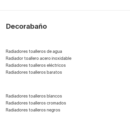
quedado dentro. Es recomendable purgar todos los
radiadores al menos una vez al año para un correcto
funcionamiento. Lo mejor es hacerlo
antes de los meses
Decorabaño
de frío.
Radiadores toalleros de agua
Radiador toallero acero inoxidable
Radiadores toalleros eléctricos
Radiadores toalleros baratos
Radiadores toalleros blancos
Radiadores toalleros cromados
Radiadores toalleros negros