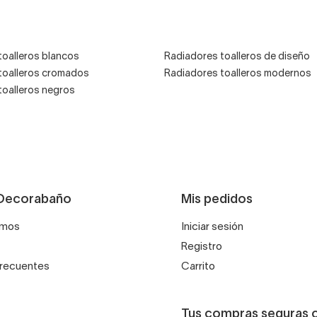
toalleros blancos
Radiadores toalleros de diseño
toalleros cromados
Radiadores toalleros modernos
toalleros negros
Decorabaño
Mis pedidos
omos
Iniciar sesión
Registro
frecuentes
Carrito
Tus compras seguras 