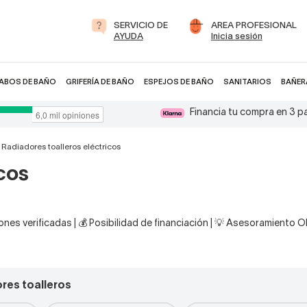
SERVICIO DE
AREA PROFESIONAL
AYUDA
Inicia sesión
ABOS DE BAÑO
GRIFERÍA DE BAÑO
ESPEJOS DE BAÑO
SANITARIOS
BAÑER
Financia tu compra en 3 
Radiadores toalleros eléctricos
cos
nes verificadas | 💰 Posibilidad de financiación | 💡 Asesoramiento 
res toalleros