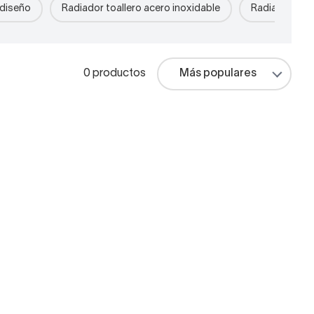
 diseño
Radiador toallero acero inoxidable
Radiador toal
0 productos