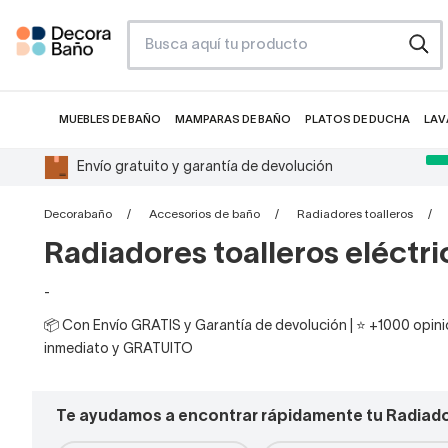
MUEBLES DE BAÑO
MAMPARAS DE BAÑO
PLATOS DE DUCHA
LAV
Envío gratuito y garantía de devolución
Decorabaño
Accesorios de baño
Radiadores toalleros
Radiadores toalleros eléctri
-
📦 Con Envío GRATIS y Garantía de devolución | ⭐ +1000 opinio
inmediato y GRATUITO
Te ayudamos a encontrar rápidamente tu Radiado