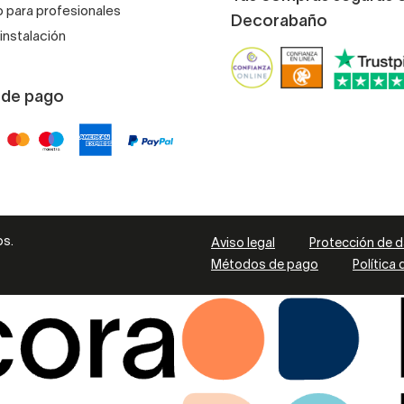
 para profesionales
Decorabaño
instalación
 de pago
os.
Aviso legal
Protección de 
Métodos de pago
Política