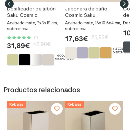
Dosificador de jabón
Jabonera de baño
Co
Saku Cosmic
Cosmic Saku
de
Acabado mate, 7x8x19 cm,
Acabado mate, 13x10.5x4 cm,
De 
sobremesa
sobremesa
1
25,92€
(1)
17,63€
46,90€
31,89€
+ 2 COLORE
DISPONIBLE
+ 6 COLORES
DISPONIBLES
Productos relacionados
Rebajas
Rebajas