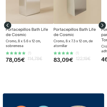
Portacepillos Bath Life
Portacepillos Bath Life
Po
de Cosmic
de Cosmic
pa
To
Cromo, 8 x 5.6 x 12 cm,
Cromo, 8 x 7.3 x 12 cm, de
sobremesa
atornillar
Cro
adh
(1)
(1)
114,78€
122,19€
4
78,05€
83,09€