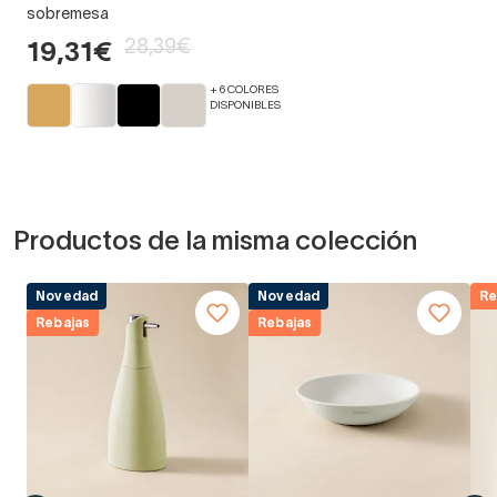
sobremesa
28,39€
19,31€
+ 6 COLORES
DISPONIBLES
Productos de la misma colección
Novedad
Novedad
Re
Rebajas
Rebajas