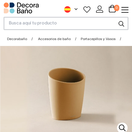
0
Decorabaño
Accesorios de baño
Portacepillos y Vasos
Por