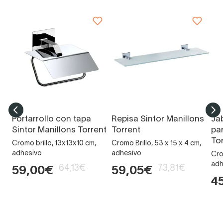
Portarrollo con tapa
Repisa Sintor Manillons
Ja
Sintor Manillons Torrent
Torrent
pa
To
Cromo brillo, 13x13x10 cm,
Cromo Brillo, 53 x 15 x 4 cm,
adhesivo
adhesivo
Cro
adh
64,13€
73,81€
59,00€
59,05€
4