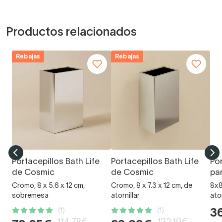
Productos relacionados
Rebajas
Rebajas
Portacepillos Bath Life
Portacepillos Bath Life
Po
de Cosmic
de Cosmic
pa
Cromo, 8 x 5.6 x 12 cm,
Cromo, 8 x 7.3 x 12 cm, de
8x8
sobremesa
atornillar
ator
(1)
(1)
3