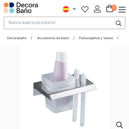
0
Decorabaño
Accesorios de baño
Portacepillos y Vasos
Por