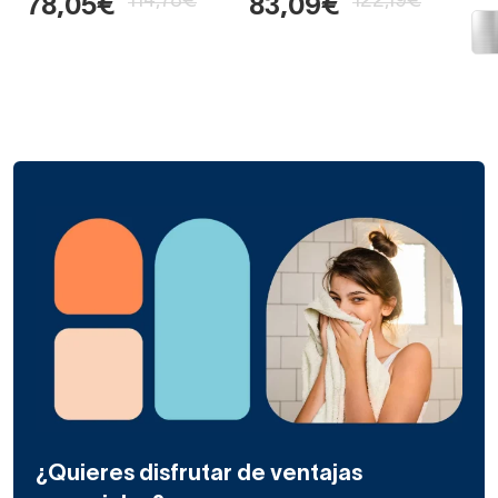
114,78€
122,19€
78,05€
83,09€
¿Quieres disfrutar de ventajas