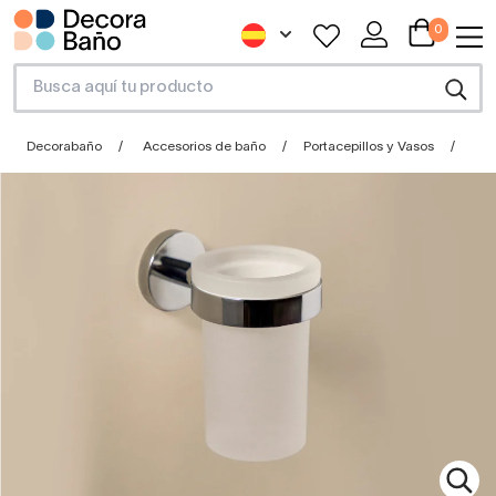
0
Decorabaño
Accesorios de baño
Portacepillos y Vasos
Por