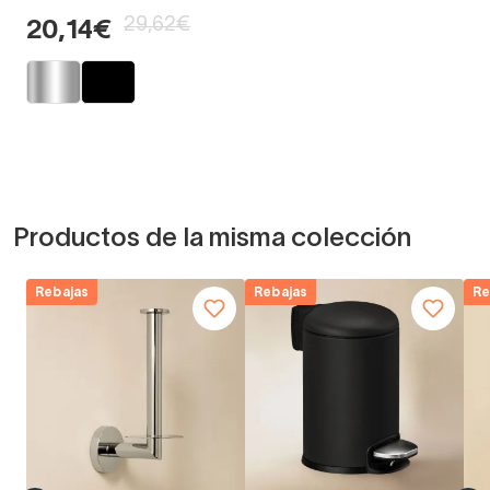
29,62€
20,14€
Productos de la misma colección
Rebajas
Rebajas
Re