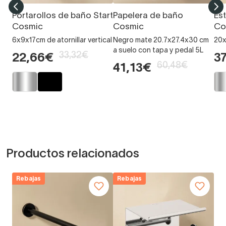
Portarollos de baño Start
Papelera de baño
Es
Cosmic
Cosmic
Co
6x9x17cm de atornillar vertical
Negro mate 20.7x27.4x30 cm
20x
a suelo con tapa y pedal 5L
33,32€
22,66€
3
60,48€
41,13€
Productos relacionados
Rebajas
Rebajas