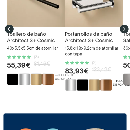
Toallero de baño
Portarrollos de baño
To
Architect S+ Cosmic
Architect S+ Cosmic
Sa
40x5.5x5.5cm de atornillar
15.8x11.8x9.2cm de atornillar
36x
con tapa
(3)
(2)
81,46€
55,39€
5
123,42€
83,93€
+ 3 COLORES
DISPONIBLES
+ 4 COLORE
DISPONIBLE