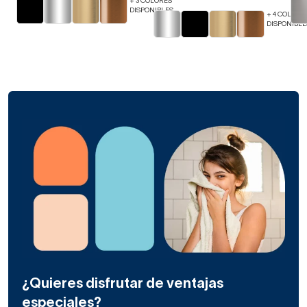
+ 3 COLORES
DISPONIBLES
+ 4 COLORE
DISPONIBLE
¿Quieres disfrutar de ventajas
especiales?