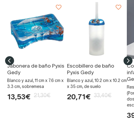
Jabonera de baño Pyxis
Escobillero de baño
Co
Gedy
Pyxis Gedy
inf
Ge
Blanco y azul, 11 cm x 7.6 cm x
Blanco y azul, 10.2 cm x 10.2 cm
3.3 cm, sobremesa
x 35 cm, de suelo
Res
(Po
21,30€
33,40€
13,53€
20,71€
dos
esc
3