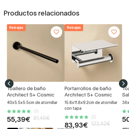
Productos relacionados
Rebajas
Rebajas
Toallero de baño
Portarrollos de baño
To
Architect S+ Cosmic
Architect S+ Cosmic
Sa
40x5.5x5.5cm de atornillar
15.8x11.8x9.2cm de atornillar
36x
con tapa
(3)
(2)
81,46€
55,39€
5
123,42€
83,93€