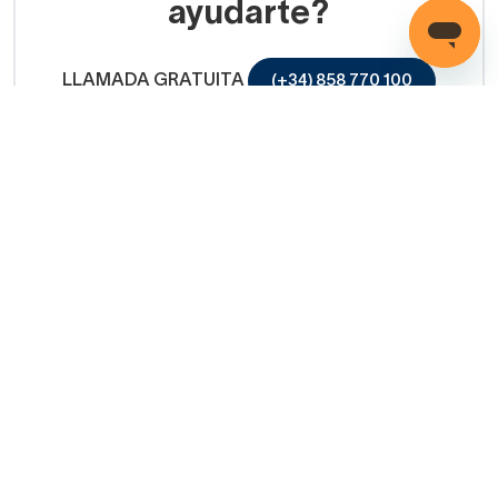
ayudarte?
LLAMADA GRATUITA
(+34) 858 770 100
Servicio de ayuda
Copyright © 2026 Decorabaño - Todos los derechos
reservados.
Aviso legal
Protección de datos
Política de cookies
Condiciones de venta
Métodos de pago
Política de devolución
Mapa Web