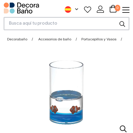
0
Decorabaño
Accesorios de baño
Portacepillos y Vasos
Por