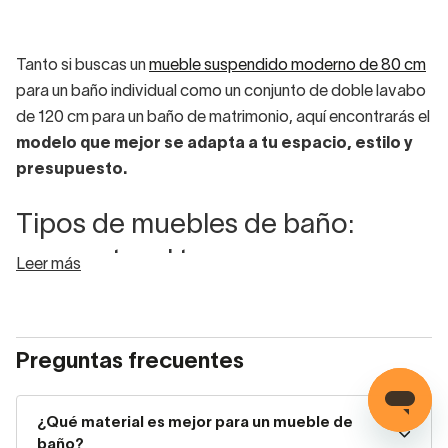
Tanto si buscas un
mueble suspendido moderno de 80 cm
para un baño individual como un conjunto de doble lavabo
de 120 cm para un baño de matrimonio, aquí encontrarás el
modelo que mejor se adapta a tu espacio, estilo y
presupuesto.
Tipos de muebles de baño:
encuentra el tuyo
Leer más
Muebles de baño suspendidos
Preguntas frecuentes
Los
muebles suspendidos
son el modelo más demandado
en reformas actuales. Al estar anclados a la pared sin tocar
el suelo,
facilitan la limpieza y aportan una sensación
¿Qué material es mejor para un mueble de
de amplitud
que los hace ideales para baños de cualquier
baño?