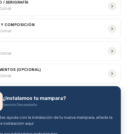
 / SERIGRAFÍA
ccionar
 Y COMPOSICIÓN
ccionar
ccionar
ENTOS (OPCIONAL)
ccionar
¿Instalamos tu mampara?
Servicio Decorabaño
itas ayuda con la instalación de tu nueva mampara, añade la
e instalación aquí