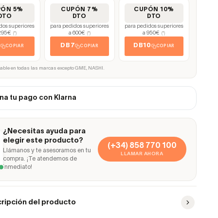
PÓN 5%
CUPÓN 7%
CUPÓN 10%
DTO
DTO
DTO
dos superiores
para pedidos superiores
para pedidos superiores
295€
a 600€
a 950€
(*)
(*)
(*)
5
DB7
DB10
COPIAR
COPIAR
COPIAR
cable en todas las marcas excepto GME, NASHI.
na tu pago con Klarna
¿Necesitas ayuda para
elegir este producto?
(+34) 858 770 100
Llámanos y te asesoramos en tu
LLAMAR AHORA
compra. ¡Te atendemos de
inmediato!
ripción del producto