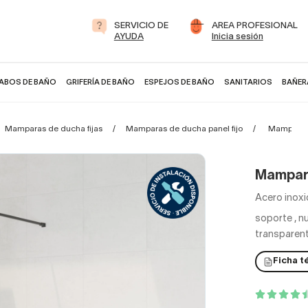
SERVICIO DE
AREA PROFESIONAL
AYUDA
Inicia sesión
ABOS DE BAÑO
GRIFERÍA DE BAÑO
ESPEJOS DE BAÑO
SANITARIOS
BAÑER
Mamparas de ducha fijas
Mamparas de ducha panel fijo
Mampara 
Mampar
Acero inoxi
soporte
,
nu
transparent
Ficha t