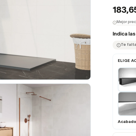
183,6
Mejor prec
Indica la
Te falt
ELIGE A
Acabado 