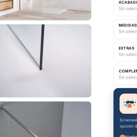
ACABADO
Sin sele
MEDIDAS
Sin sele
EXTRAS
Sin sele
COMPLEM
Sin sele
Si neces
opción d