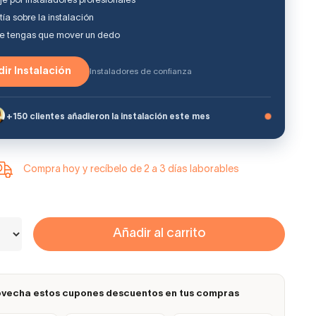
e por instaladores profesionales
ía sobre la instalación
ue tengas que mover un dedo
ir Instalación
Instaladores de confianza
+150 clientes añadieron la instalación este mes
Compra hoy y recíbelo de 2 a 3 días laborables
Añadir al carrito
vecha estos cupones descuentos en tus compras