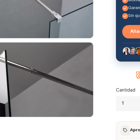
Montaj
Garant
Sin q
Añad
Cantidad
Apro