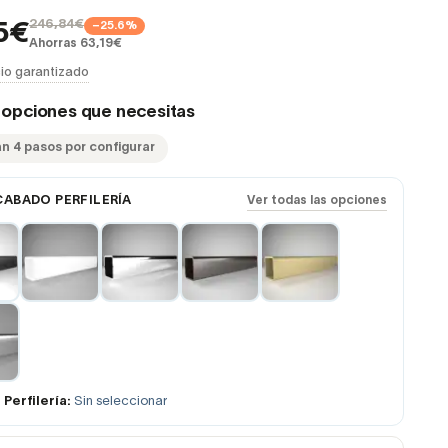
246,84€
−25.6%
5€
Ahorras 63,19€
io garantizado
s opciones que necesitas
an 4 pasos por configurar
CABADO PERFILERÍA
Ver todas las opciones
Perfilería:
Sin seleccionar