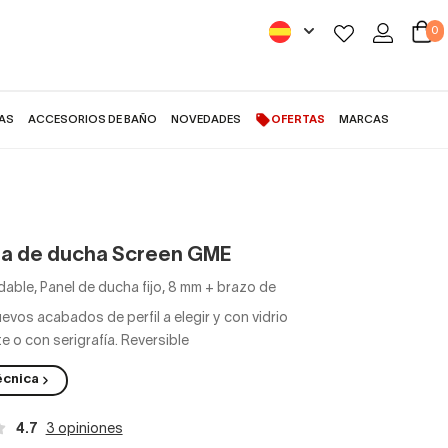
0
AS
ACCESORIOS DE BAÑO
NOVEDADES
OFERTAS
MARCAS
de ducha Screen GME
a de ducha Screen GME
dable, Panel de ducha fijo, 8 mm + brazo de
evos acabados de perfil a elegir y con vidrio
e o con serigrafía. Reversible
écnica
4.7
3 opiniones