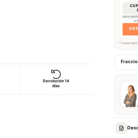
CU
para pedi
a 
DB
* Cupón apli
Fraccio
Devolución 14
días
Desc