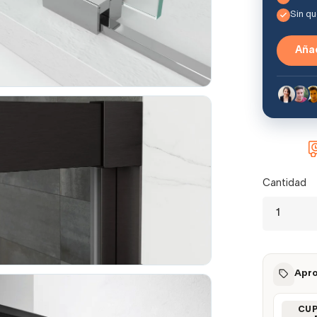
Sin q
Añad
Cantidad
Apro
CU