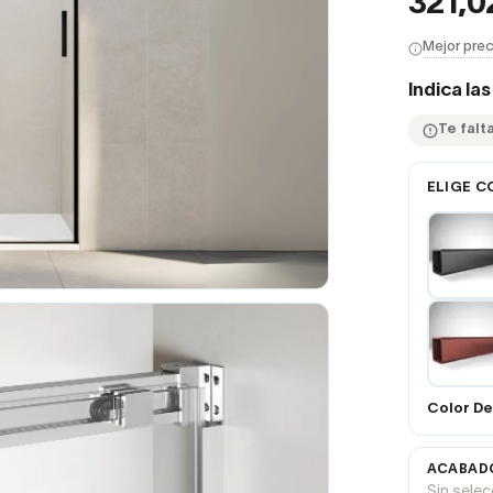
321,0
Mejor prec
Indica la
Te falt
ELIGE C
Color De 
ACABADO
Sin sele