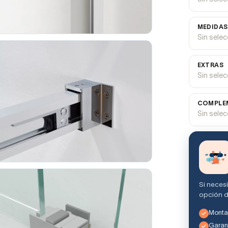
MEDIDAS
Sin sele
EXTRAS
Sin sele
COMPLEM
Sin sele
Si neces
opción d
Montaj
Garant