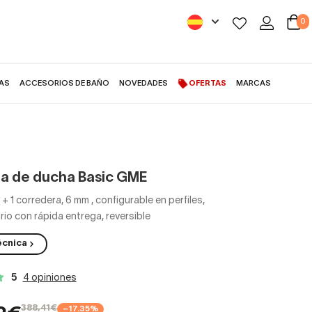
0
AS
ACCESORIOS DE BAÑO
NOVEDADES
OFERTAS
MARCAS
para de ducha Basic GME
a de ducha Basic GME
jo + 1 corredera, 6 mm
,
configurable en perfiles,
drio con rápida entrega, reversible
écnica
5
4 opiniones
388,41€
−17.35%