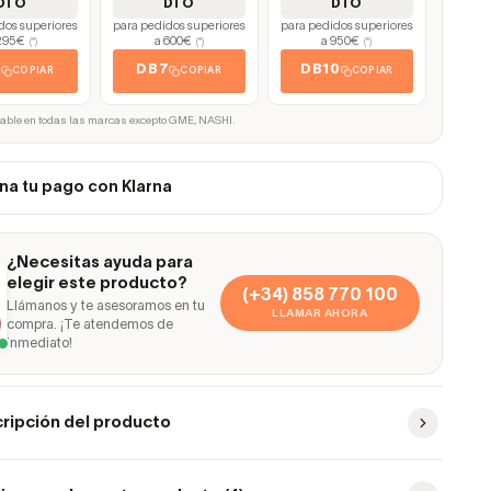
DTO
DTO
DTO
dos superiores
para pedidos superiores
para pedidos superiores
295€
a 600€
a 950€
(*)
(*)
(*)
5
DB7
DB10
COPIAR
COPIAR
COPIAR
cable en todas las marcas excepto GME, NASHI.
na tu pago con Klarna
¿Necesitas ayuda para
elegir este producto?
(+34) 858 770 100
Llámanos y te asesoramos en tu
LLAMAR AHORA
compra. ¡Te atendemos de
inmediato!
ripción del producto