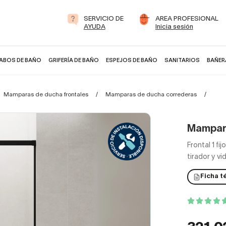
SERVICIO DE
AREA PROFESIONAL
AYUDA
Inicia sesión
ABOS DE BAÑO
GRIFERÍA DE BAÑO
ESPEJOS DE BAÑO
SANITARIOS
BAÑER
Mamparas de ducha frontales
Mamparas de ducha correderas
Mam
Mampar
Frontal 1 fi
tirador y vi
Ficha t