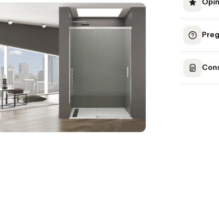
Opin
Preg
Cons