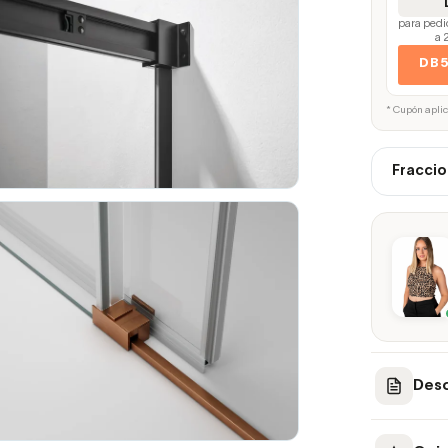
para pedi
a 
DB
* Cupón apli
Fraccio
Desc