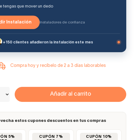
ue tengas que mover un dedo
ir Instalación
Instaladores de confianza
+150 clientes añadieron la instalación este mes
Compra hoy y recíbelo de 2 a 3 días laborables
Añadir al carrito
vecha estos cupones descuentos en tus compras
PÓN 5%
CUPÓN 7%
CUPÓN 10%