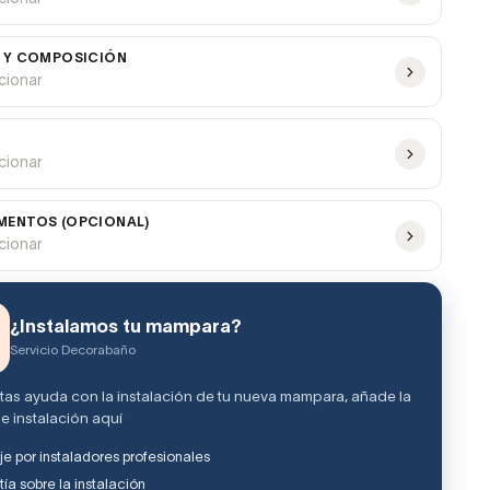
 Y COMPOSICIÓN
ccionar
ccionar
ENTOS (OPCIONAL)
ccionar
¿Instalamos tu mampara?
Servicio Decorabaño
itas ayuda con la instalación de tu nueva mampara, añade la
e instalación aquí
e por instaladores profesionales
ía sobre la instalación