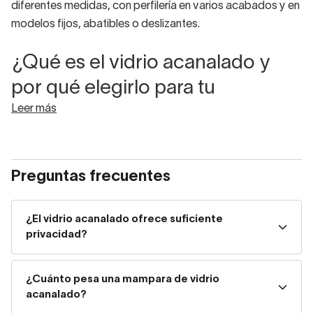
diferentes medidas, con perfilería en varios acabados y en
modelos fijos, abatibles o deslizantes.
¿Qué es el vidrio acanalado y
por qué elegirlo para tu
Leer más
mampara?
El vidrio acanalado, también conocido como
vidrio
estriado o vidrio reeded
, es un tipo de vidrio trabajado
Preguntas frecuentes
en el que una de sus caras presenta una
textura de
canales paralelos verticales.
Esta textura cumple dos
funciones a la vez:
difumina la visión directa desde el
¿El vidrio acanalado ofrece suficiente
privacidad?
exterior
, ofreciendo privacidad completa, y refracta la
luz natural de forma que ilumina el interior de la ducha con
un efecto cálido y envolvente.
¿Cuánto pesa una mampara de vidrio
acanalado?
Frente al vidrio transparente o al vidrio satinado, el