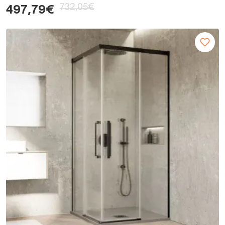
732,05€
497,79€