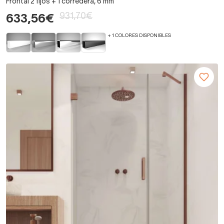
Frontal 2 fijos + 1 corredera, 6 mm
931,70€
633,56€
+ 1 COLORES DISPONIBLES