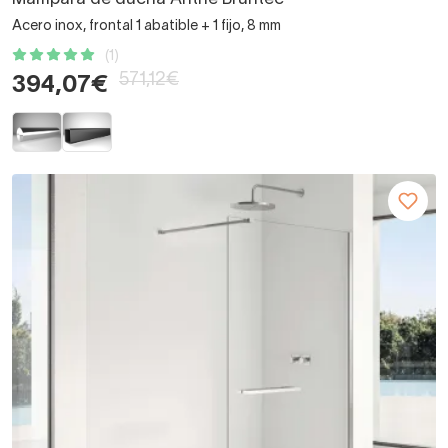
Acero inox, frontal 1 abatible + 1 fijo, 8 mm
(1)
571,12€
394,07€