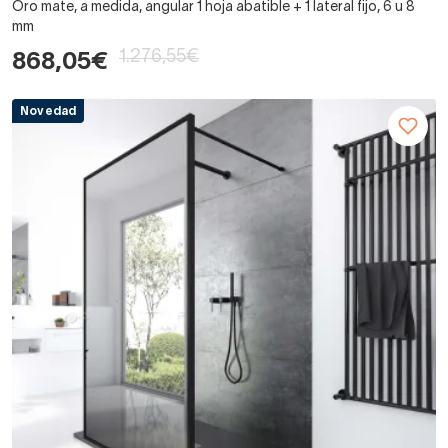
Oro mate, a medida, angular 1 hoja abatible + 1 lateral fijo, 6 u 8
mm
1.276,55€
868,05€
Novedad