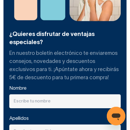
baños de estilo nórdico, industrial, clásico renovado
o contemporáneo.
Qué acabado elegir para tu
¿Quieres disfrutar de ventajas
especiales?
mampara acanalada
En nuestro boletín electrónico te enviaremos
La perfilería es el elemento que más condiciona el estilo
consejos, novedades y descuentos
final del conjunto. En mamparas con vidrio acanalado, los
exclusivos para ti. ¡Apúntate ahora y recibirás
acabados que mejor funcionan estéticamente son:
5€ de descuento para tu primera compra!
Negro mate:
El contraste entre el perfil oscuro y la
Nombre
textura traslúcida del vidrio acanalado es la
combinación más fotografiada en reformas de baño
actuales. Encaja en estilos industriales, nórdicos y
Apellidos
contemporáneos.