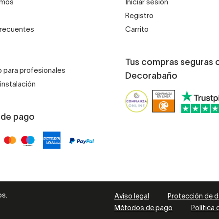
omos
Iniciar sesión
Registro
frecuentes
Carrito
Tus compras seguras 
 para profesionales
Decorabaño
instalación
 de pago
os.
Aviso legal
Protección de 
Métodos de pago
Política