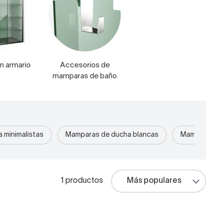
n armario
Accesorios de
mamparas de baño
 minimalistas
Mamparas de ducha blancas
Mamparas d
1 productos