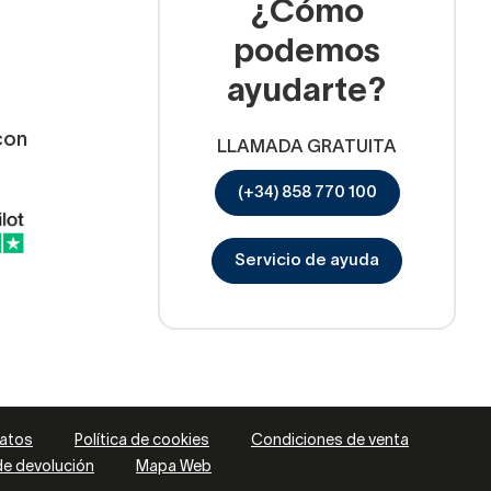
¿Cómo
podemos
ayudarte?
con
LLAMADA GRATUITA
(+34) 858 770 100
Servicio de ayuda
datos
Política de cookies
Condiciones de venta
 de devolución
Mapa Web