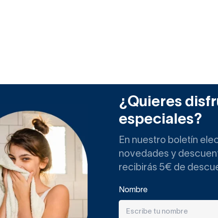
¿Quieres disfr
especiales?
En nuestro boletín ele
novedades y descuento
recibirás 5€ de descu
Nombre