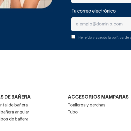
Tu correo electrónico
He leído y acepto la
política de
S DE BAÑERA
ACCESORIOS MAMPARAS
ntal de bañera
Toalleros y perchas
bañera angular
Tubo
mbos de bañera