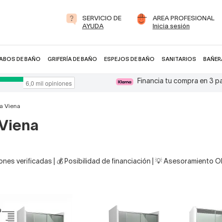
SERVICIO DE
AREA PROFESIONAL
AYUDA
Inicia sesión
ABOS DE BAÑO
GRIFERÍA DE BAÑO
ESPEJOS DE BAÑO
SANITARIOS
BAÑER
Financia tu compra en 3 
a Viena
Viena
nes verificadas | 💰 Posibilidad de financiación | 💡 Asesoramiento 