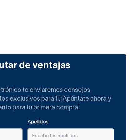
utar de ventajas
ctrónico te enviaremos consejos,
s exclusivos para ti. ¡Apúntate ahora y
ento para tu primera compra!
Apellidos