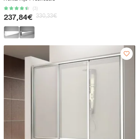
(3)
330,33€
237,84€