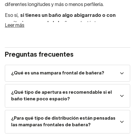
diferentes longitudes y más o menos perfilería.
Eso sí,
si tienes un baño algo abigarrado o con
sanitarios cerca de la bañera
, plantéate comprar
Leer más
una
mampara frontal de bañera de apertura plegable
o
corredera, que no exige espacio libre para abrirse (a
diferencia de las
mamparas de baño de puertas
Preguntas frecuentes
abatibles
).
Elige la mampara frontal de
¿Qué es una mampara frontal de bañera?
bañera perfecta para tu
espacio
¿Qué tipo de apertura es recomendable si el
baño tiene poco espacio?
Las mamparas de bañera frontales están pensadas
para
adaptarse a una distribución muy común en los
¿Para qué tipo de distribución están pensadas
baños
: bañeras encajadas entre tres paredes. En
las mamparas frontales de bañera?
Decorabaño encontrarás modelos que combinan hojas