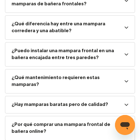
Ventajas de instalar una
mamparas de bañera frontales?
mampara frontal de bañera
¿Qué diferencia hay entre una mampara
Sustituir las tradicionales cortinas de baño por una
corredera y una abatible?
mampara frontal es, sin duda, una mejora estética y
funcional. Este tipo de mamparas:
¿Puedo instalar una mampara frontal en una
Impiden eficazmente las fugas de agua.
bañera encajada entre tres paredes?
Aportan aislamiento térmico para una
¿Qué mantenimiento requieren estas
experiencia de baño más confortable.
mamparas?
Facilitan el acceso para bañar a los niños o
personas con movilidad reducida.
¿Hay mamparas baratas pero de calidad?
Aumentan el valor estético del cuarto de
¿Por qué comprar una mampara frontal de
baño.
bañera online?
Requieren un mantenimiento muy sencillo.