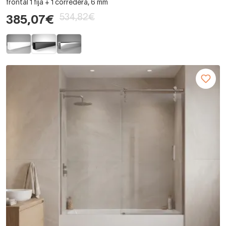
frontal 1 fija + 1 corredera, 6 mm
534,82€
385,07€