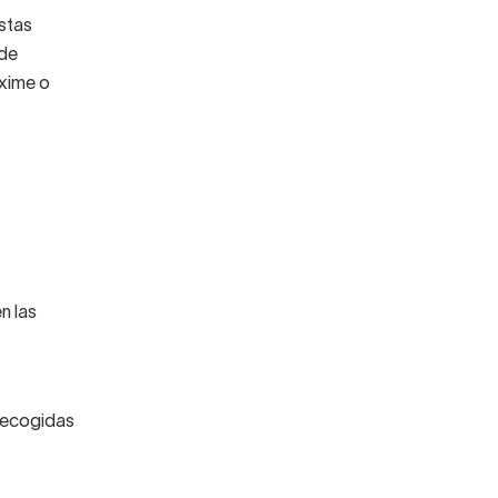
estas
 de
xime o
n las
 recogidas