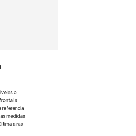
a
iveles o
rontal a
e referencia
 las medidas
ltima a ras