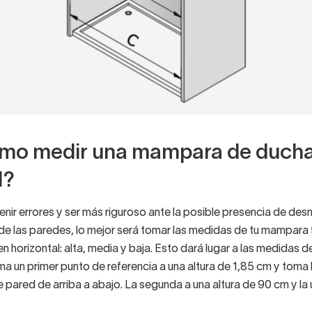
ómo medir una mampara de duch
l?
enir errores y ser más riguroso ante la posible presencia de desn
e las paredes, lo mejor será tomar las medidas de tu mampara f
 en horizontal: alta, media y baja. Esto dará lugar a las medidas d
ma un primer punto de referencia a una altura de 1,85 cm y toma
 pared de arriba a abajo. La segunda a una altura de 90 cm y la ú