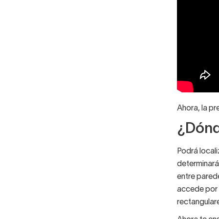
Ahora, la pr
¿Dónd
Podrá locali
determinará 
entre parede
accede por e
rectangulare