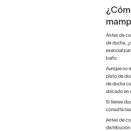
¿Cómo
mamp
Antes de co
de ducha, ¿
esencial pa
baño.
Aunque no e
plato de duc
de ducha cu
ubicado en 
Si tienes d
consulta nue
Antes de cog
distribución