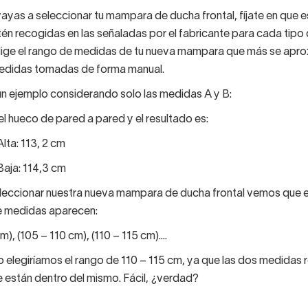
ayas a seleccionar tu mampara de ducha frontal, fíjate en que 
én recogidas en las señaladas por el fabricante para cada tipo
lige el rango de medidas de tu nueva mampara que más se apro
medidas tomadas de forma manual.
 ejemplo considerando solo las medidas A y B:
l hueco de pared a pared y el resultado es:
lta: 113, 2 cm
Baja: 114,3 cm
eleccionar nuestra nueva mampara de ducha frontal vemos que e
e medidas aparecen:
), (105 – 110 cm), (110 – 115 cm)....
o elegiríamos el rango de 110 – 115 cm, ya que las dos medidas
 están dentro del mismo. Fácil, ¿verdad?