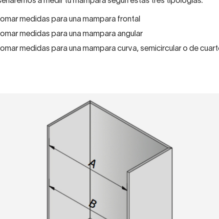
señaremos a medir tu mampara según estas tres tipologías:
omar medidas para una mampara frontal
omar medidas para una mampara angular
mar medidas para una mampara curva, semicircular o de cuarto