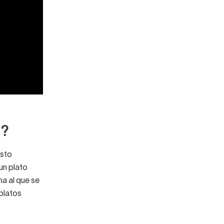
a?
Esto
un plato
na al que se
 platos