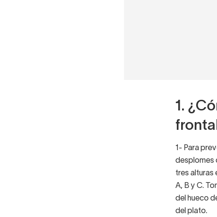
1. ¿C
fronta
1- Para prev
desplomes d
tres alturas
A, B y C. To
del hueco de
del plato.