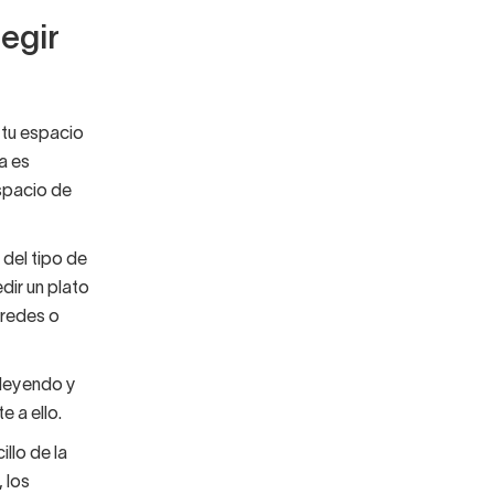
egir
tu espacio
a es
spacio de
del tipo de
dir un plato
aredes o
 leyendo y
e a ello.
llo de la
 los