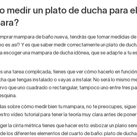
 medir un plato de ducha para el
ara?
mprar mampara de baño nueva, tendrás que tomar medidas de 
no es así? Y es que saber medir correctamente un plato de duch
ra escoger una mampara de ducha idónea, que se adapte a tu e
s una tarea complicada, tienes que ver cómo hacerlo en función 
ha que tengas instalado o vayas a instalar. No será lo mismo me
rvo que uno cuadrado o rectangular; tampoco uno entre tres p
esquina.
udas sobre cómo medir bien tu mampara, no te preocupes, sigue
stro vídeo tutorial para tener la teoría muy clara antes de ponert
er la cinta métrica tienes que hacer esto: esbozar un plano senci
 de los diferentes elementos del cuarto de baño: plato de ducha,