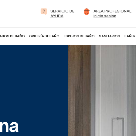
SERVICIO DE
AREA PROFESIONAL
AYUDA
Inicia sesión
ABOS DE BAÑO
GRIFERÍA DE BAÑO
ESPEJOS DE BAÑO
SANITARIOS
BAÑER
na