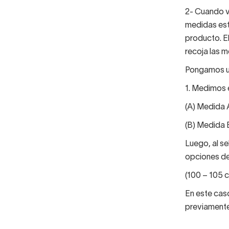
2- Cuando v
medidas est
producto. E
recoja las 
Pongamos un
1. Medimos e
(A) Medida A
(B) Medida 
Luego, al s
opciones d
(100 – 105 cm
En este cas
previamente