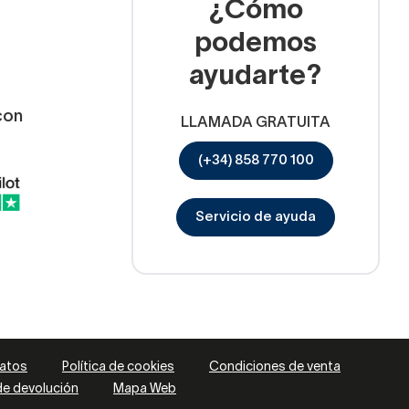
¿Cómo
podemos
ayudarte?
con
LLAMADA GRATUITA
(+34) 858 770 100
Servicio de ayuda
datos
Política de cookies
Condiciones de venta
 de devolución
Mapa Web