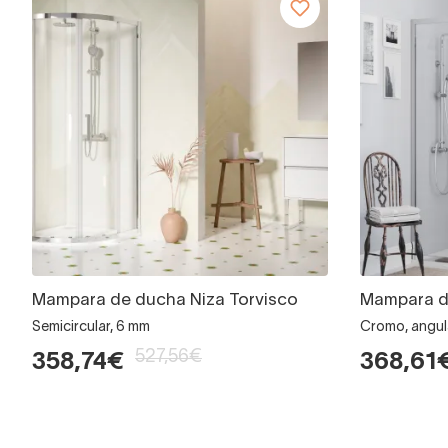
Mampara de ducha Niza Torvisco
Mampara d
Semicircular, 6 mm
Cromo, angula
527,56€
358,74€
368,61