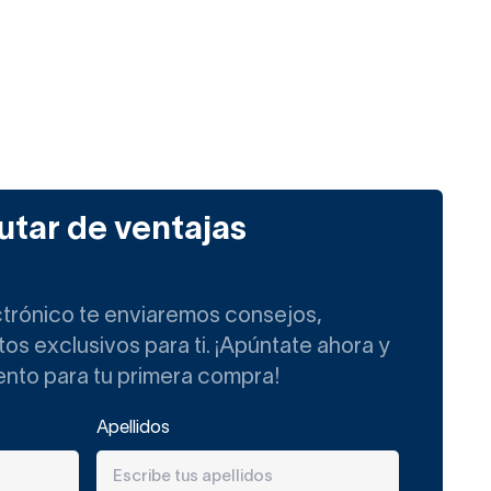
utar de ventajas
ctrónico te enviaremos consejos,
s exclusivos para ti. ¡Apúntate ahora y
ento para tu primera compra!
Apellidos