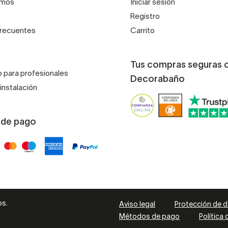
omos
Iniciar sesión
Registro
frecuentes
Carrito
Tus compras seguras 
 para profesionales
Decorabaño
instalación
 de pago
os.
Aviso legal
Protección de 
Métodos de pago
Política