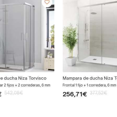
e ducha Niza Torvisco
Mampara de ducha Niza T
r 2 fijos + 2 correderas, 6 mm
Frontal 1 fijo + 1 corredera, 6 mm
542,08€
377,52€
€
256,71€