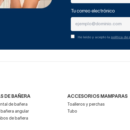
Tu correo electrónico
He leído y acepto la
política de
S DE BAÑERA
ACCESORIOS MAMPARAS
ntal de bañera
Toalleros y perchas
bañera angular
Tubo
mbos de bañera