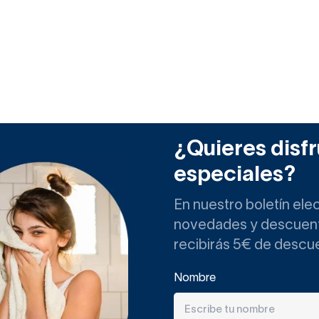
¿Quieres disfr
especiales?
En nuestro boletín ele
novedades y descuento
recibirás 5€ de descu
Nombre