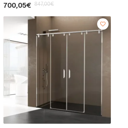
847,00€
700,05€